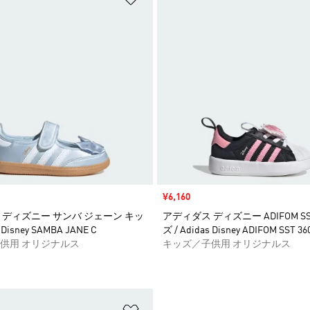
セール価格
¥6,160
 ディズニー サンバ ジェーン キッ
アディダス ディズニー ADIFOM SST
 Disney SAMBA JANE C
ズ / Adidas Disney ADIFOM SST 360
供用 オリジナルス
キッズ／子供用 オリジナルス
ストに追加
ほしいものリストに追加