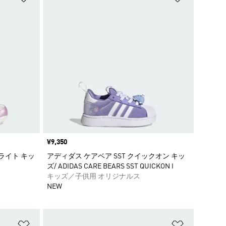
価格
¥9,350
Dライト キッ
アディダス ケアベア SST クイックオン キッ
C
ズ/ ADIDAS CARE BEARS SST QUICKON I
キッズ／子供用 オリジナルス
NEW
ほしいものリストに追加
ほしいもの