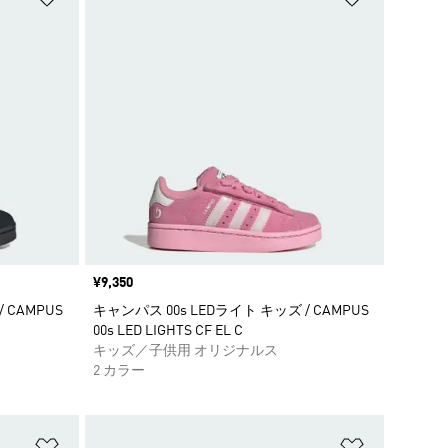
価格
¥9,350
 CAMPUS
キャンパス 00s LEDライト キッズ / CAMPUS
00s LED LIGHTS CF EL C
キッズ／子供用 オリジナルス
2 カラー
ほしいものリストに追加
ほしいもの