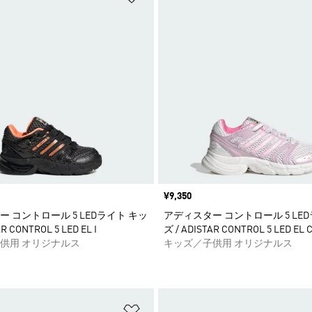
価格
¥9,350
 コントロール 5 LEDライト キッ
アディスター コントロール 5 LE
R CONTROL 5 LED EL I
ズ / ADISTAR CONTROL 5 LED EL 
供用 オリジナルス
キッズ／子供用 オリジナルス
ストに追加
ほしいものリストに追加