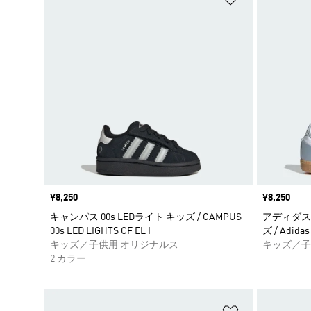
価格
¥8,250
価格
¥8,250
キャンパス 00s LEDライト キッズ / CAMPUS
アディダス
00s LED LIGHTS CF EL I
ズ / Adidas
キッズ／子供用 オリジナルス
キッズ／子
2 カラー
ほしいものリ