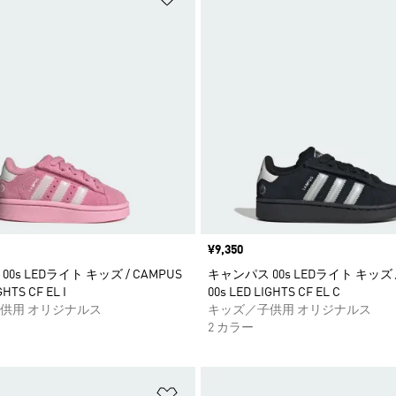
価格
¥9,350
0s LEDライト キッズ / CAMPUS
キャンパス 00s LEDライト キッズ /
GHTS CF EL I
00s LED LIGHTS CF EL C
供用 オリジナルス
キッズ／子供用 オリジナルス
2 カラー
ストに追加
ほしいものリストに追加