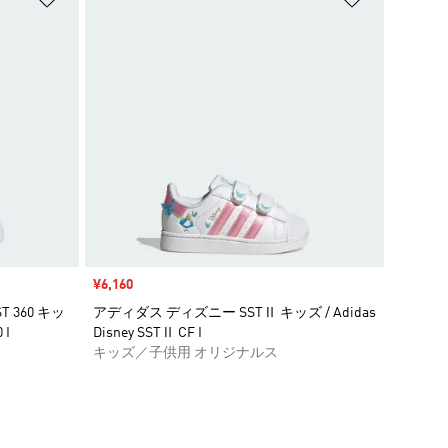
セール価格
¥6,160
 360 キッ
アディダス ディズニー SSTⅡ キッズ / Adidas
 I
Disney SSTⅡ CF I
キッズ／子供用 オリジナルス