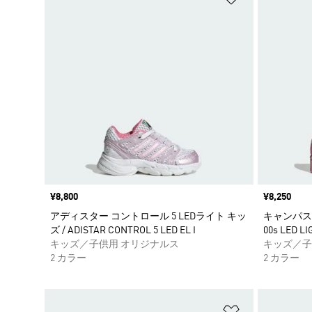
価格
¥8,800
価格
¥8,250
アディスター コントロール 5 LEDライト キッ
キャンパス 0
ズ / ADISTAR CONTROL 5 LED EL I
00s LED LI
キッズ／子供用 オリジナルス
キッズ／子
2 カラー
2 カラー
ほしいものリ