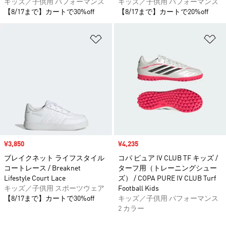
キッズ／子供用 パフォーマンス
キッズ／子供用 パフォーマンス
【8/17まで】カートで30%off
【8/17まで】カートで20%off
ほしいものリストに追加
ほ
セール価格
¥3,850
セール価格
¥4,235
ブレイクネット ライフスタイル
コパ ピュア IV CLUB TF キッズ /
コートレース / Breaknet
ターフ用（トレーニングシュー
Lifestyle Court Lace
ズ） / COPA PURE IV CLUB Turf
キッズ／子供用 スポーツウェア
Football Kids
【8/17まで】カートで30%off
キッズ／子供用 パフォーマンス
2 カラー