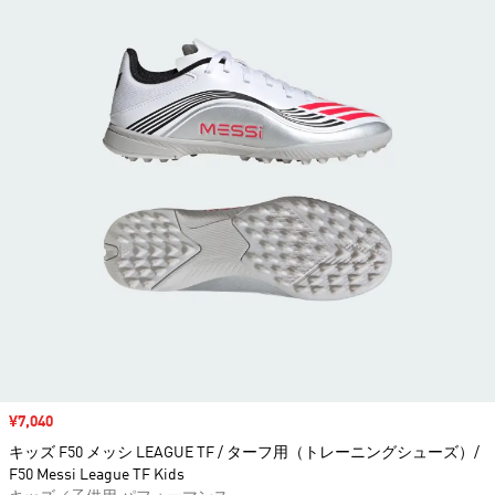
セール価格
¥7,040
キッズ F50 メッシ LEAGUE TF / ターフ用（トレーニングシューズ）/
F50 Messi League TF Kids