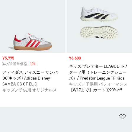
セール価格
¥5,775
セール価格
¥6,600
¥6,600 通常価格
-10%
割引
キッズ プレデター LEAGUE TF /
アディダス ディズニー サンバ
ターフ用（トレーニングシュー
OG キッズ / Adidas Disney
ズ）/ Predator League TF Kids
SAMBA OG CF EL C
キッズ／子供用 パフォーマンス
キッズ／子供用 オリジナルス
【8/17まで】カートで20%off
ほ