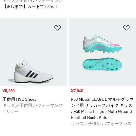
キッズ／子供用 パフォーマンス
【8/17まで】カートで20%off
ほしいものリストに追加
ほ
セール価格
¥5,280
セール価格
¥7,040
子供用 HVC Shoes
F50 MESSI LEAGUE マルチグラウ
キッズ／子供用 パフォーマンス
ンド用 サッカースパイク キッズ
2 カラー
/ F50 Messi League Multi Ground
Football Boots Kids
キッズ／子供用 パフォーマンス