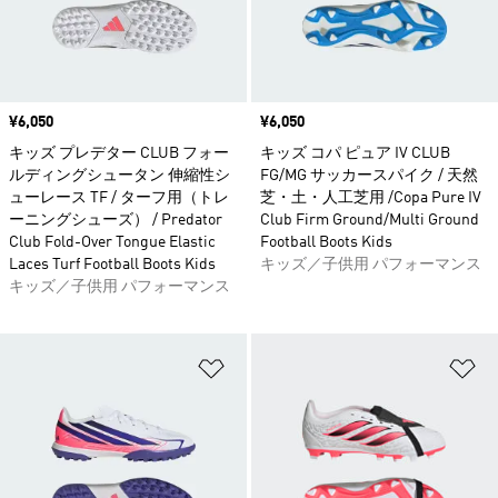
価格
¥6,050
価格
¥6,050
キッズ プレデター CLUB フォー
キッズ コパ ピュア IV CLUB
ルディングシュータン 伸縮性シ
FG/MG サッカースパイク / 天然
ューレース TF / ターフ用（トレ
芝・土・人工芝用 /Copa Pure IV
ーニングシューズ） / Predator
Club Firm Ground/Multi Ground
Club Fold-Over Tongue Elastic
Football Boots Kids
Laces Turf Football Boots Kids
キッズ／子供用 パフォーマンス
キッズ／子供用 パフォーマンス
ほしいものリストに追加
ほ