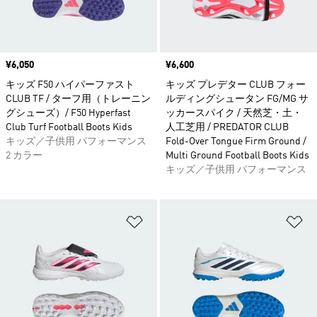
価格
¥6,050
価格
¥6,600
キッズ F50 ハイパーファスト
キッズ プレデター CLUB フォー
CLUB TF / ターフ用（トレーニン
ルディングシュータン FG/MG サ
グシューズ）/ F50 Hyperfast
ッカースパイク / 天然芝・土・
Club Turf Football Boots Kids
人工芝用 / PREDATOR CLUB
キッズ／子供用 パフォーマンス
Fold-Over Tongue Firm Ground /
2 カラー
Multi Ground Football Boots Kids
キッズ／子供用 パフォーマンス
ほしいものリストに追加
ほ