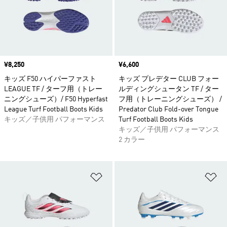
価格
¥8,250
価格
¥6,600
キッズ F50 ハイパーファスト
キッズ プレデター CLUB フォー
LEAGUE TF / ターフ用（トレー
ルディングシュータン TF / ター
ニングシューズ）/ F50 Hyperfast
フ用（トレーニングシューズ） /
League Turf Football Boots Kids
Predator Club Fold-over Tongue
キッズ／子供用 パフォーマンス
Turf Football Boots Kids
キッズ／子供用 パフォーマンス
2 カラー
ほしいものリストに追加
ほ