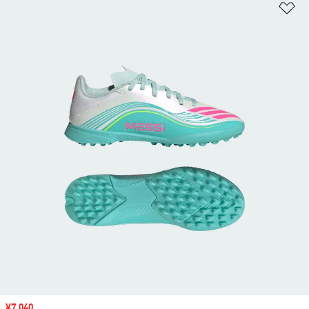
ほ
セール価格
¥7,040