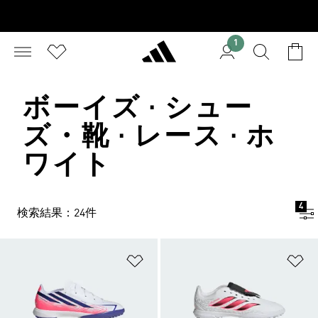
1
ボーイズ · シュー
ズ・靴 · レース · ホ
ワイト
4
検索結果：24件
ほしいものリストに追加
ほ