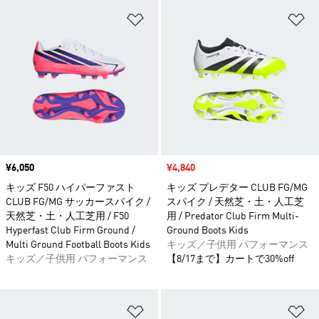
ほしいものリストに追加
ほ
価格
¥6,050
セール価格
¥4,840
キッズ F50 ハイパーファスト
キッズ プレデター CLUB FG/MG
CLUB FG/MG サッカースパイク /
スパイク / 天然芝・土・人工芝
天然芝・土・人工芝用 / F50
用 / Predator Club Firm Multi-
Hyperfast Club Firm Ground /
Ground Boots Kids
Multi Ground Football Boots Kids
キッズ／子供用 パフォーマンス
キッズ／子供用 パフォーマンス
【8/17まで】カートで30%off
ほしいものリストに追加
ほ