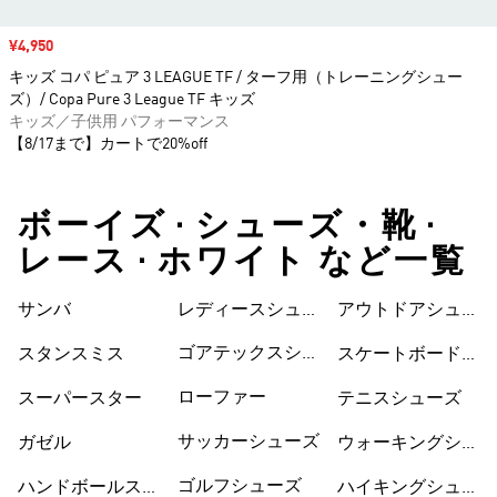
セール価格
¥4,950
キッズ コパ ピュア 3 LEAGUE TF / ターフ用（トレーニングシュー
ズ）/ Copa Pure 3 League TF キッズ
キッズ／子供用 パフォーマンス
【8/17まで】カートで20%off
ボーイズ • シューズ・靴 •
レース • ホワイト など一覧
サンバ
レディースシュー
シューズ
アウトドアシュー
ズ
ズ
ゴアテックスシュ
スタンスミス
スケートボードシ
ーズ
ューズ
ローファー
スーパースター
テニスシューズ
サッカーシューズ
ガゼル
ウォーキングシュ
ーズ
ゴルフシューズ
ハンドボールスペ
ハイキングシュー