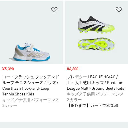
ほしいものリストに追加
ほ
セール価格
¥5,390
セール価格
¥6,600
コートフラッシュ フックアンド
プレデター LEAGUE HG/AG /
ループ テニスシューズ キッズ /
土・人工芝用 キッズ / Predator
Courtflash Hook-and-Loop
League Multi-Ground Boots Kids
Tennis Shoes Kids
キッズ／子供用 パフォーマンス
キッズ／子供用 パフォーマンス
2 カラー
3 カラー
【8/17まで】カートで20%off