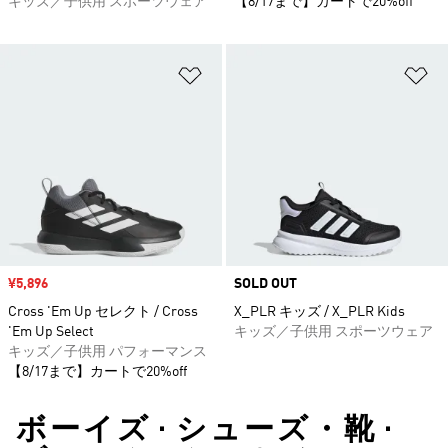
キッズ／子供用 スポーツウェア
【8/17まで】カートで20%off
ほしいものリストに追加
ほ
セール価格
¥5,896
SOLD OUT
Cross 'Em Up セレクト / Cross
X_PLR キッズ / X_PLR Kids
'Em Up Select
キッズ／子供用 スポーツウェア
キッズ／子供用 パフォーマンス
【8/17まで】カートで20%off
ボーイズ • シューズ・靴 •