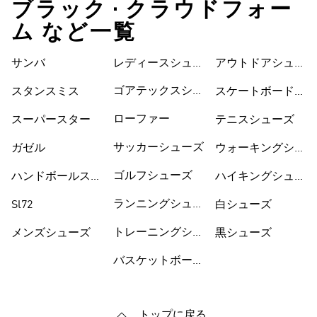
ブラック • クラウドフォー
ム など一覧
サンバ
レディースシュー
シューズ
アウトドアシュー
ズ
ズ
ゴアテックスシュ
スタンスミス
スケートボードシ
ーズ
ューズ
ローファー
スーパースター
テニスシューズ
サッカーシューズ
ガゼル
ウォーキングシュ
ーズ
ゴルフシューズ
ハンドボールスペ
ハイキングシュー
ツィアル
ズ
ランニングシュー
Sl72
白シューズ
ズ
トレーニングシュ
メンズシューズ
黒シューズ
ーズ
バスケットボール
トップに戻る