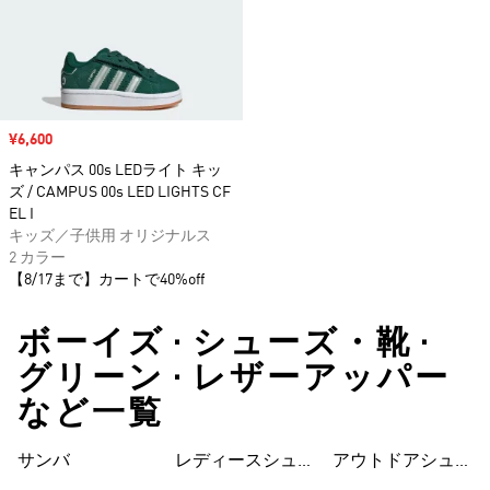
セール価格
¥6,600
キャンパス 00s LEDライト キッ
ズ / CAMPUS 00s LED LIGHTS CF
EL I
キッズ／子供用 オリジナルス
2 カラー
【8/17まで】カートで40%off
ボーイズ • シューズ・靴 •
グリーン • レザーアッパー
など一覧
サンバ
レディースシュー
シューズ
アウトドアシュー
ズ
ズ