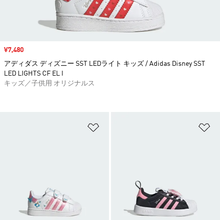
セール価格
¥7,480
アディダス ディズニー SST LEDライト キッズ / Adidas Disney SST
LED LIGHTS CF EL I
キッズ／子供用 オリジナルス
ほしいものリストに追加
ほ