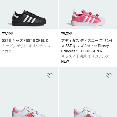
価格
¥7,150
価格
¥8,250
SST II キッズ / SST II CF EL C
アディダス ディズニー プリンセ
キッズ／子供用 オリジナルス
ス SST キッズ / adidas Disney
2 カラー
Princess SST QUICKON K
キッズ／子供用 オリジナルス
NEW
ほしいものリストに追加
ほ