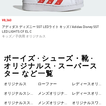
セール価格
¥8,360
アディダス ディズニー SST LEDライト キッズ / Adidas Disney SST
LED LIGHTS CF EL C
キッズ／子供用 オリジナルス
ボーイズ • シューズ・靴 •
オリジナルス • スーパース
ター など一覧
オリジナルス
ローファー
レディースオリジ
ナルスウェア
オリジナルスシュ
メンズオリジナル
レディースオリジ
ーズ
ス
ナルスシューズ
オリジナルススウ
メンズオリジナル
オリジナルスワン