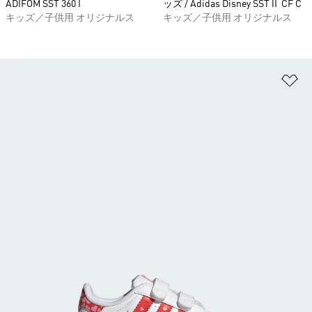
ADIFOM SST 360 I
ッズ / Adidas Disney SSTⅡ CF C
キッズ／子供用 オリジナルス
キッズ／子供用 オリジナルス
ほ