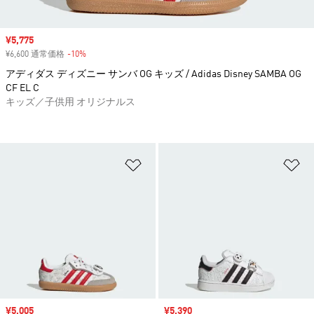
セール価格
¥5,775
¥6,600 通常価格
-10%
割引
アディダス ディズニー サンバ OG キッズ / Adidas Disney SAMBA OG
CF EL C
キッズ／子供用 オリジナルス
ほしいものリストに追加
ほ
セール価格
¥5,005
セール価格
¥5,390