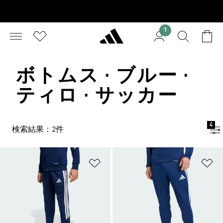
1
ボトムス · ブルー ·
ティロ · サッカー
4
検索結果：2件
ほしいものリストに追加
ほ