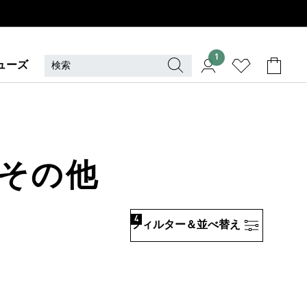
1
ューズ
 その他
4
フィルター＆並べ替え