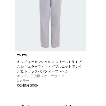
価格
¥5,170
キッズ エッセンシャルズ スリーストライプ
ス レギュラーフィット ダブルニット アンク
ル丈 トラックパンツ オープンヘム
キッズ／子供用 スポーツウェア
3 カラー
COMING SOON