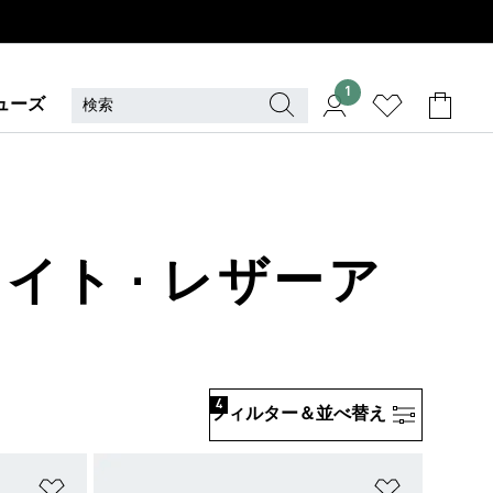
1
ューズ
イト · レザーア
4
フィルター＆並べ替え
ほしいものリストに追加
ほしいもの