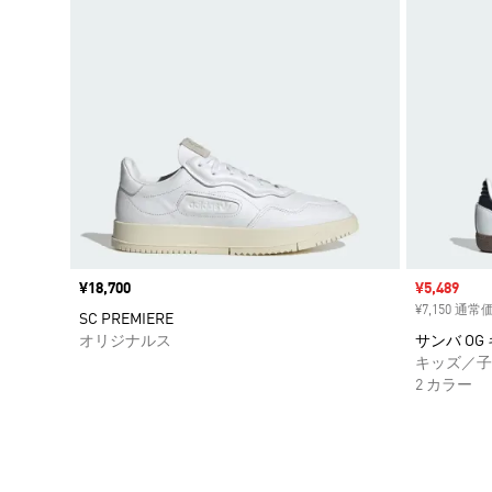
価格
¥18,700
セール価格
¥5,489
¥7,150 通常
SC PREMIERE
オリジナルス
サンバ OG キ
キッズ／子
2 カラー