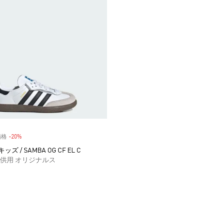
価格
-20%
割引
ッズ / SAMBA OG CF EL C
供用 オリジナルス