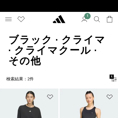
1
ブラック · クライマ
· クライマクール ·
その他
4
検索結果：2件
ほしいものリストに追加
ほ