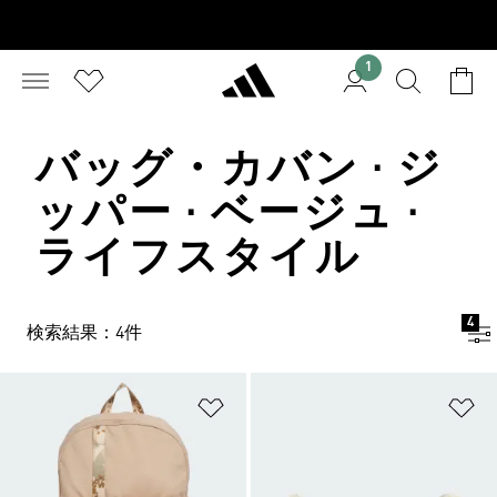
1
バッグ・カバン · ジ
ッパー · ベージュ ·
ライフスタイル
4
検索結果：4件
ほしいものリストに追加
ほ