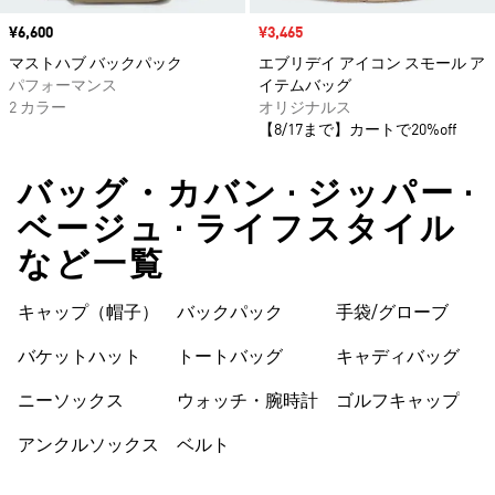
価格
¥6,600
セール価格
¥3,465
マストハブ バックパック
エブリデイ アイコン スモール ア
パフォーマンス
イテムバッグ
2 カラー
オリジナルス
【8/17まで】カートで20%off
バッグ・カバン • ジッパー •
ベージュ • ライフスタイル
など一覧
キャップ（帽子）
バックパック
手袋/グローブ
バケットハット
トートバッグ
キャディバッグ
ニーソックス
ウォッチ・腕時計
ゴルフキャップ
アンクルソックス
ベルト