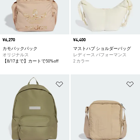
価格
¥6,270
価格
¥4,400
カモバックパック
マストハブ ショルダーバッグ
オリジナルス
レディース パフォーマンス
【8/17まで】カートで50%off
2 カラー
ほしいものリストに追加
ほ