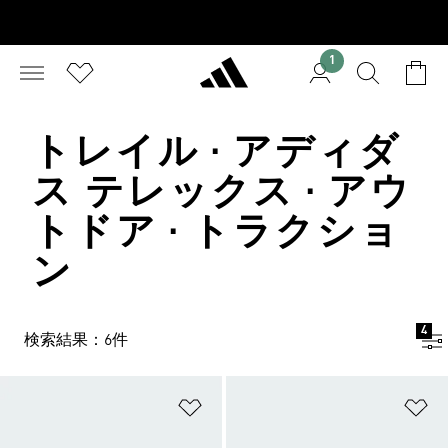
1
トレイル · アディダ
ス テレックス · アウ
トドア · トラクショ
ン
4
検索結果：6件
ほしいものリストに追加
ほ