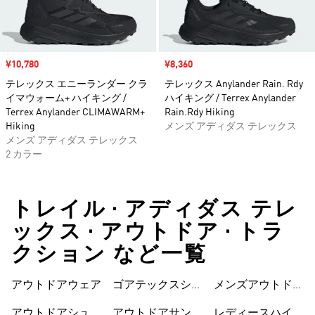
セール価格
¥10,780
セール価格
¥8,360
テレックス エニーランダー クラ
テレックス Anylander Rain. Rdy
イマウォーム+ ハイキング /
ハイキング / Terrex Anylander
Terrex Anylander CLIMAWARM+
Rain.Rdy Hiking
Hiking
メンズ アディダス テレックス
メンズ アディダス テレックス
2 カラー
トレイル • アディダス テレ
ックス • アウトドア • トラ
クション など一覧
アウトドアウェア
ゴアテックスシュ
メンズアウトドア
ーズ
シューズ
アウトドアシュー
アウトドアサンダ
レディースハイキ