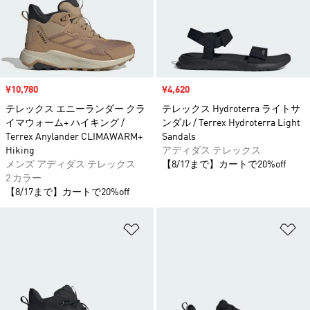
セール価格
¥10,780
セール価格
¥4,620
テレックス エニーランダー クラ
テレックス Hydroterra ライトサ
イマウォーム+ ハイキング /
ンダル / Terrex Hydroterra Light
Terrex Anylander CLIMAWARM+
Sandals
Hiking
アディダス テレックス
メンズ アディダス テレックス
【8/17まで】カートで20%off
2 カラー
【8/17まで】カートで20%off
ほしいものリストに追加
ほ