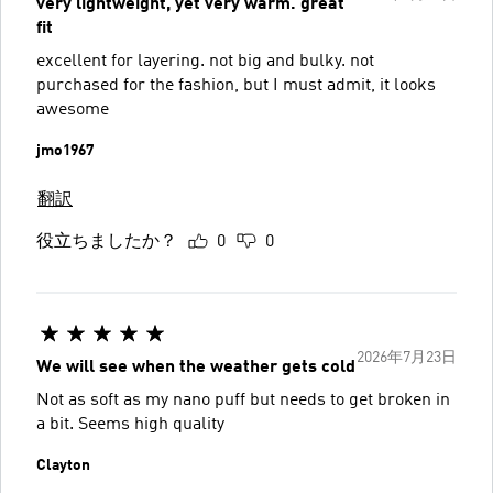
very lightweight, yet very warm. great
fit
excellent for layering. not big and bulky. not
purchased for the fashion, but I must admit, it looks
awesome
jmo1967
翻訳
役立ちましたか？
0
0
2026年7月23日
We will see when the weather gets cold
Not as soft as my nano puff but needs to get broken in
a bit. Seems high quality
Clayton