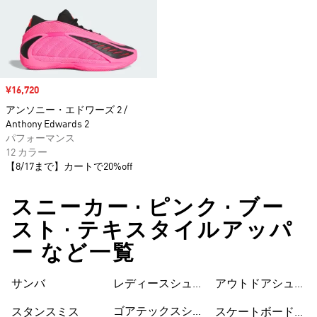
セール価格
¥16,720
アンソニー・エドワーズ 2 /
Anthony Edwards 2
パフォーマンス
12 カラー
【8/17まで】カートで20%off
スニーカー • ピンク • ブー
スト • テキスタイルアッパ
ー など一覧
サンバ
レディースシュー
シューズ
アウトドアシュー
ズ
ズ
ゴアテックスシュ
スタンスミス
スケートボードシ