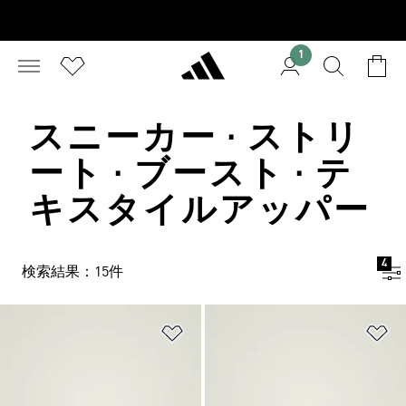
1
スニーカー · ストリ
ート · ブースト · テ
キスタイルアッパー
4
検索結果：15件
ほしいものリストに追加
ほ