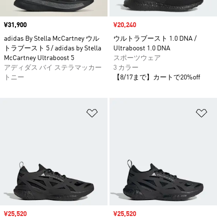
価格
¥31,900
セール価格
¥20,240
adidas By Stella McCartney ウル
ウルトラブースト 1.0 DNA /
トラブースト 5 / adidas by Stella
Ultraboost 1.0 DNA
McCartney Ultraboost 5
スポーツウェア
アディダス バイ ステラマッカー
3 カラー
トニー
【8/17まで】カートで20%off
ほしいものリストに追加
ほ
セール価格
¥25,520
セール価格
¥25,520