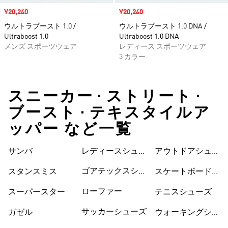
セール価格
¥20,240
セール価格
¥20,240
ウルトラブースト 1.0 /
ウルトラブースト 1.0 DNA /
Ultraboost 1.0
Ultraboost 1.0 DNA
メンズ スポーツウェア
レディース スポーツウェア
3 カラー
スニーカー • ストリート •
ブースト • テキスタイルア
ッパー など一覧
サンバ
レディースシュー
シューズ
アウトドアシュー
ズ
ズ
ゴアテックスシュ
スタンスミス
スケートボードシ
ーズ
ューズ
ローファー
スーパースター
テニスシューズ
サッカーシューズ
ガゼル
ウォーキングシュ
ーズ