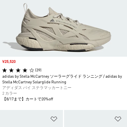
セール価格
¥25,520
(39)
adidas by Stella McCartney ソーラーグライド ランニング / adidas by
Stella McCartney Solarglide Running
アディダス バイ ステラマッカートニー
2 カラー
【8/17まで】カートで20%off
ほしいものリストに追加
ほ