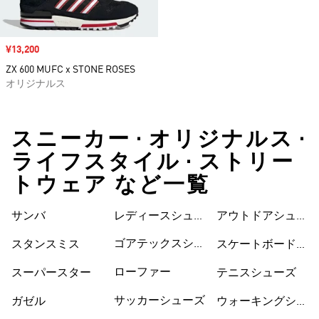
セール価格
¥13,200
ZX 600 MUFC x STONE ROSES
オリジナルス
スニーカー • オリジナルス •
ライフスタイル • ストリー
トウェア など一覧
サンバ
レディースシュー
シューズ
アウトドアシュー
ズ
ズ
ゴアテックスシュ
スタンスミス
スケートボードシ
ーズ
ューズ
ローファー
スーパースター
テニスシューズ
サッカーシューズ
ガゼル
ウォーキングシュ