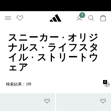
1
スニーカー · オリジ
ナルス · ライフスタ
イル · ストリートウ
ェア
4
検索結果：3件
ほしいものリストに追加
ほ