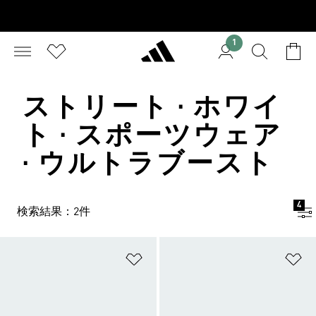
1
ストリート · ホワイ
ト · スポーツウェア
· ウルトラブースト
4
検索結果：2件
ほしいものリストに追加
ほ