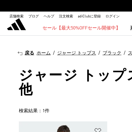
店舗検索
ブログ
ヘルプ
注文検索
adiClubに登録
ログイン
セール【最大50%OFFセール開催中】
戻る
ホーム
ジャージ トップス
ブラック
ジャージ トップス
他
検索結果：1件
ほしいものリ