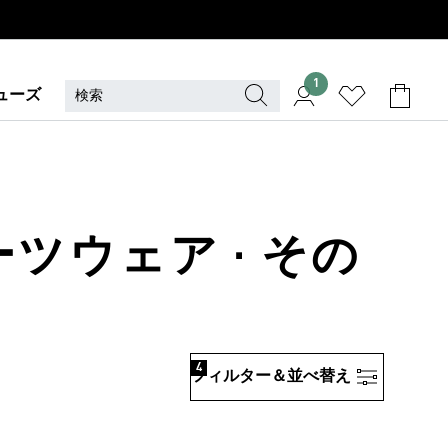
1
ューズ
ーツウェア · その
4
フィルター＆並べ替え