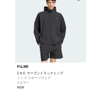
価格
¥14,300
Z.N.E. ウーブントラックトップ
メンズ スポーツウェア
3 カラー
NEW