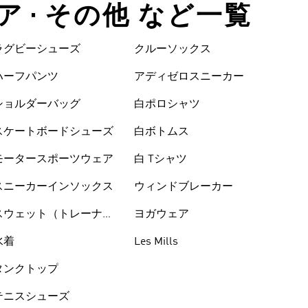
ア • その他 など一覧
ラグビーシューズ
クルーソックス
ハーフパンツ
アディゼロスニーカー
ショルダーバッグ
白ポロシャツ
スケートボードシューズ
白ボトムス
モータースポーツウェア
白 Tシャツ
スニーカーインソックス
ウィンドブレーカー
スウェット（トレーナ
ヨガウェア
ー）
水着
Les Mills
タンクトップ
テニスシューズ