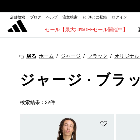
店舗検索
ブログ
ヘルプ
注文検索
adiClubに登録
ログイン
セール【最大50%OFFセール開催中】
戻る
ホーム
ジャージ
ブラック
オリジナル
ジャージ · ブラッ
検索結果：39件
ほしいものリ