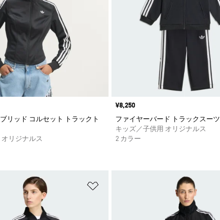
価格
¥8,250
ブリッド コルセット トラックト
ファイヤーバード トラックスーツ
キッズ／子供用 オリジナルス
 オリジナルス
2 カラー
ストに追加
ほしいものリストに追加