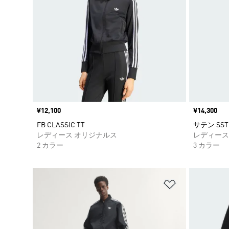
価格
¥12,100
価格
¥14,300
FB CLASSIC TT
サテン SS
レディース オリジナルス
レディース
2 カラー
3 カラー
ほしいものリ