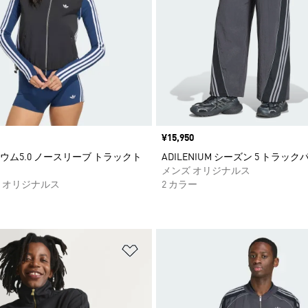
価格
¥15,950
ウム5.0 ノースリーブ トラックト
ADILENIUM シーズン 5 トラック
メンズ オリジナルス
 オリジナルス
2 カラー
ストに追加
ほしいものリストに追加