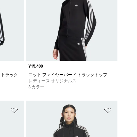
価格
¥15,400
 トラック
ニット ファイヤーバード トラックトップ
レディース オリジナルス
3 カラー
ほしいものリストに追加
ほしいもの