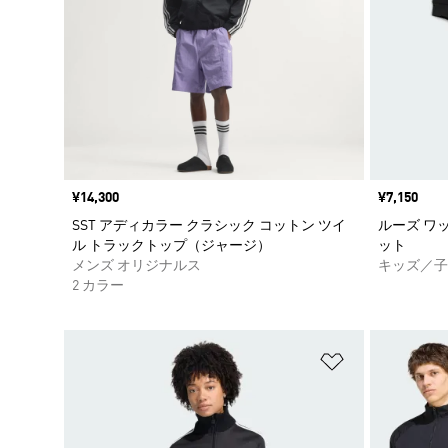
価格
¥14,300
価格
¥7,150
SST アディカラー クラシック コットン ツイ
ルーズ ワ
ル トラックトップ（ジャージ）
ット
メンズ オリジナルス
キッズ／子
2 カラー
ほしいものリ