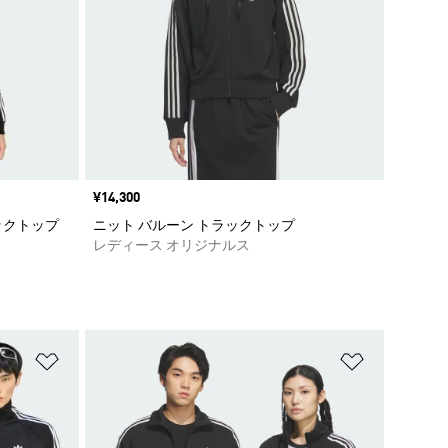
価格
¥14,300
ックトップ
ニット バルーン トラックトップ
レディース オリジナルス
ほしいものリストに追加
ほしいもの