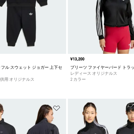
価格
¥13,200
ッフル スウェット ジョガー 上下セ
プリーツ ファイヤーバード トラ
レディース オリジナルス
供用 オリジナルス
2 カラー
ストに追加
ほしいものリストに追加