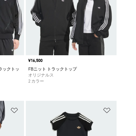
価格
¥16,500
トラックトッ
FBニット トラックトップ
オリジナルス
2 カラー
ほしいものリストに追加
ほしいもの