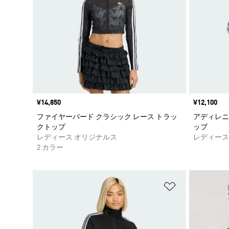
価格
¥14,850
価格
¥12,100
ファイヤーバード クラシック レース トラッ
アディレニ
クトップ
ップ
レディース オリジナルス
レディース
2 カラー
ほしいものリ