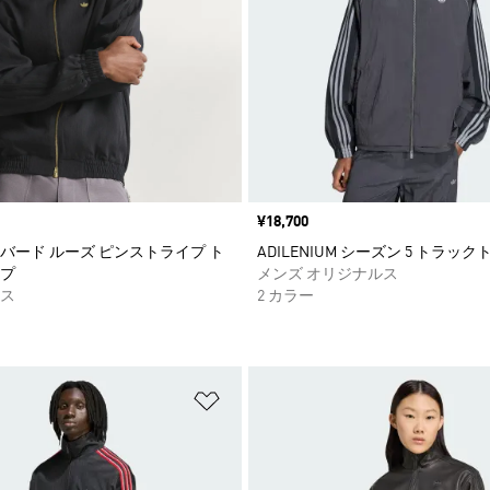
価格
¥18,700
バード ルーズ ピンストライプ ト
ADILENIUM シーズン 5 トラック
プ
メンズ オリジナルス
ス
2 カラー
ストに追加
ほしいものリストに追加