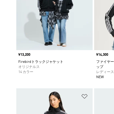
価格
¥13,200
価格
¥14,300
Firebirdトラックジャケット
ファイヤー
オリジナルス
ップ
14 カラー
レディース
NEW
ほしいものリ