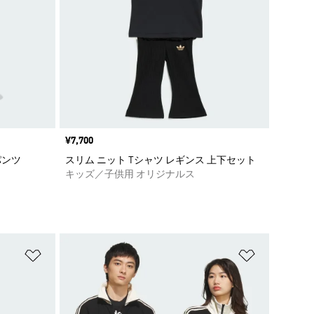
価格
¥7,700
パンツ
スリム ニット Tシャツ レギンス 上下セット
キッズ／子供用 オリジナルス
ほしいものリストに追加
ほしいもの