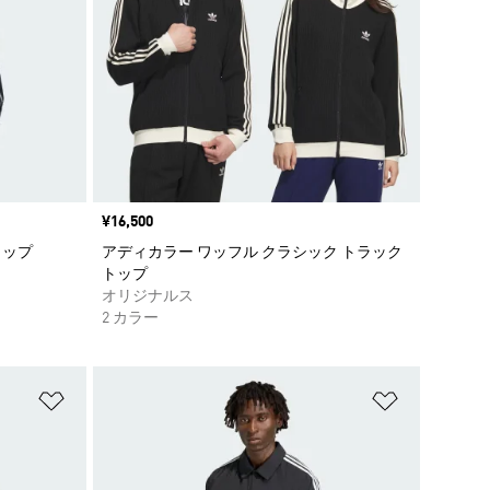
価格
¥16,500
トップ
アディカラー ワッフル クラシック トラック
トップ
オリジナルス
2 カラー
ほしいものリストに追加
ほしいもの