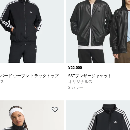
価格
¥22,000
バード ウーブン トラックトップ
SSTプレザージャケット
ス
オリジナルス
2 カラー
ストに追加
ほしいものリストに追加