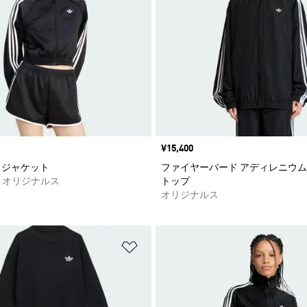
価格
¥15,400
T ジャケット
ファイヤーバード アディレニウム
 オリジナルス
トップ
オリジナルス
ストに追加
ほしいものリストに追加