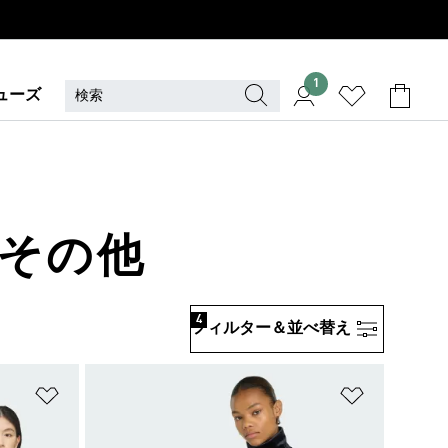
1
ューズ
 その他
4
フィルター＆並べ替え
ほしいものリストに追加
ほしいもの