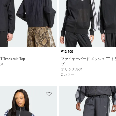
価格
¥12,100
T Tracksuit Top
ファイヤーバード メッシュ TT 
ス
プ
オリジナルス
2 カラー
ストに追加
ほしいものリストに追加