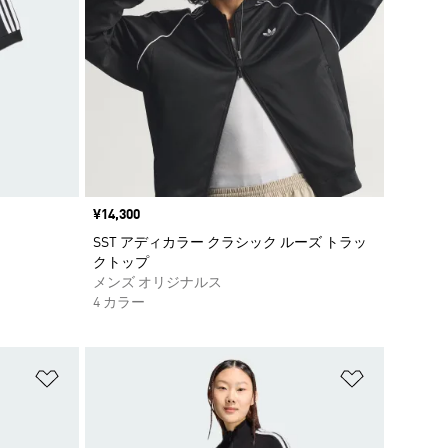
価格
¥14,300
SST アディカラー クラシック ルーズ トラッ
クトップ
メンズ オリジナルス
4 カラー
ほしいものリストに追加
ほしいもの