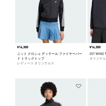
価格
¥14,300
価格
¥14,300
ニット クロシェ ディテール ファイヤーバー
3ST WIND T
ド トラックトップ
オリジナル
レディース オリジナルス
ほしいものリ