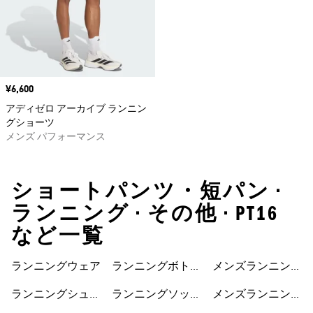
価格
¥6,600
アディゼロ アーカイブ ランニン
グショーツ
メンズ パフォーマンス
ショートパンツ・短パン •
ランニング • その他 • PT16
など一覧
ランニングウェア
ランニングボトム
メンズランニング
ス
ジャケット
ランニングシュー
ランニングソック
メンズランニング
ズ
ス
ショートパンツ