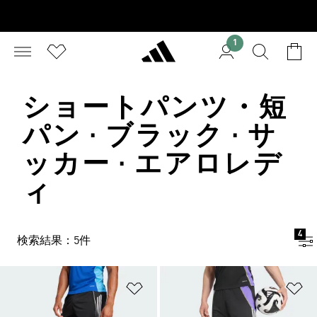
1
ショートパンツ・短
パン · ブラック · サ
ッカー · エアロレデ
ィ
4
検索結果：5件
ほしいものリストに追加
ほ