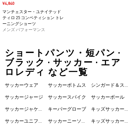
セール価格
¥4,840
マンチェスター・ユナイテッド
ティロ 25 コンペティション トレ
ーニングショーツ
メンズ パフォーマンス
ショートパンツ・短パン •
ブラック • サッカー • エア
ロレディ など一覧
サッカーウェア
サッカーボトムス
シンガード＆スト
ラップ
サッカージャージ
サッカースパイク
サッカーボール
サッカージャケッ
キーパーグローブ
キッズサッカーウ
ト
ェア
サッカーユニフォ
サッカーニーソッ
キッズサッカーシ
ーム
クス
ューズ