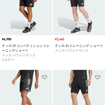
価格
¥4,950
セール価格
¥2,640
ティロ 25 コンペティション トレ
ティロ 24 トレーニング ショーツ
ーニングショーツ
メンズ パフォーマンス
メンズ パフォーマンス
3 カラー
ほしいものリストに追加
ほ