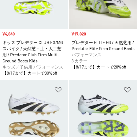
セール価格
¥4,840
セール価格
¥17,820
キッズ プレデター CLUB FG/MG
プレデター ELITE FG / 天然芝用 /
スパイク / 天然芝・土・人工芝
Predator Elite Firm Ground Boots
用 / Predator Club Firm Multi-
パフォーマンス
Ground Boots Kids
3 カラー
キッズ／子供用 パフォーマンス
【8/17まで】カートで20%off
【8/17まで】カートで30%off
ほしいものリストに追加
ほ