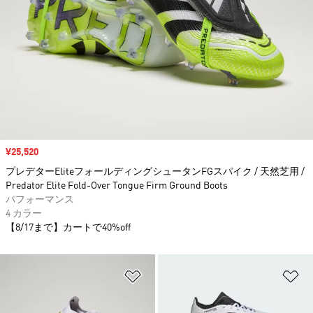
セール価格
¥25,520
プレデターEliteフォールディングシュータンFGスパイク / 天然芝用 /
Predator Elite Fold-Over Tongue Firm Ground Boots
パフォーマンス
4 カラー
【8/17まで】カートで40%off
ほしいものリストに追加
ほ