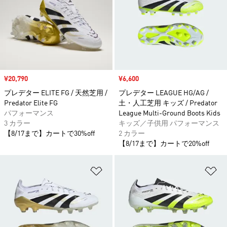
セール価格
¥20,790
セール価格
¥6,600
プレデター ELITE FG / 天然芝用 /
プレデター LEAGUE HG/AG /
Predator Elite FG
土・人工芝用 キッズ / Predator
パフォーマンス
League Multi-Ground Boots Kids
3 カラー
キッズ／子供用 パフォーマンス
【8/17まで】カートで30%off
2 カラー
【8/17まで】カートで20%off
ほしいものリストに追加
ほ