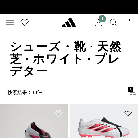
1
シューズ・靴 · 天然
芝 · ホワイト · プレ
デター
4
検索結果：13件
ほしいものリストに追加
ほ