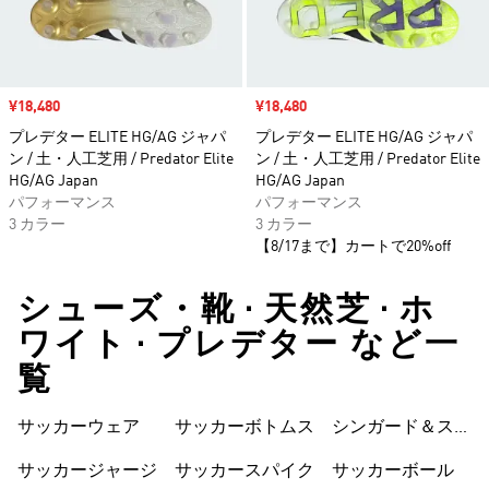
セール価格
¥18,480
セール価格
¥18,480
プレデター ELITE HG/AG ジャパ
プレデター ELITE HG/AG ジャパ
ン / 土・人工芝用 / Predator Elite
ン / 土・人工芝用 / Predator Elite
HG/AG Japan
HG/AG Japan
パフォーマンス
パフォーマンス
3 カラー
3 カラー
【8/17まで】カートで20%off
シューズ・靴 • 天然芝 • ホ
ワイト • プレデター など一
覧
サッカーウェア
サッカーボトムス
シンガード＆スト
ラップ
サッカージャージ
サッカースパイク
サッカーボール