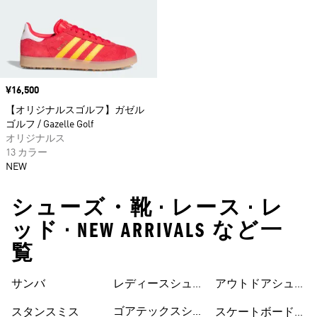
価格
¥16,500
【オリジナルスゴルフ】ガゼル
ゴルフ / Gazelle Golf
オリジナルス
13 カラー
NEW
シューズ・靴 • レース • レ
ッド • NEW ARRIVALS など一
覧
サンバ
レディースシュー
シューズ
アウトドアシュー
ズ
ズ
ゴアテックスシュ
スタンスミス
スケートボードシ