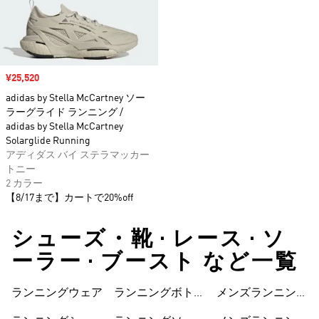
セール価格
¥25,520
adidas by Stella McCartney ソー
ラーグライド ランニング /
adidas by Stella McCartney
Solarglide Running
アディダス バイ ステラマッカー
トニー
2 カラー
【8/17まで】カートで20%off
シューズ・靴 • レース • ソ
ーラー • ブースト など一覧
ランニングウェア
ランニングボトム
メンズランニング
ス
ジャケット