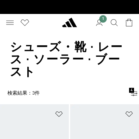
1
シューズ・靴 · レー
ス · ソーラー · ブー
スト
4
検索結果：3件
ほしいものリストに追加
ほ