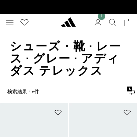
1
シューズ・靴 · レー
ス · グレー · アディ
ダス テレックス
4
検索結果：6件
ほしいものリストに追加
ほ