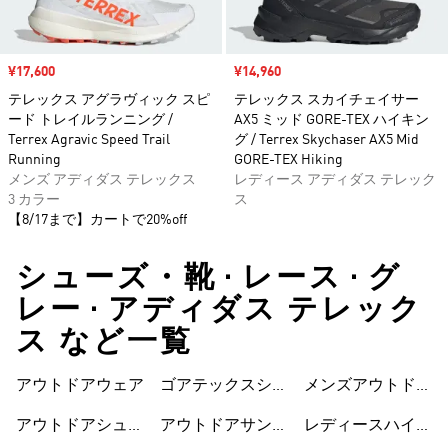
セール価格
¥17,600
セール価格
¥14,960
テレックス アグラヴィック スピ
テレックス スカイチェイサー
ード トレイルランニング /
AX5 ミッド GORE-TEX ハイキン
Terrex Agravic Speed Trail
グ / Terrex Skychaser AX5 Mid
Running
GORE-TEX Hiking
メンズ アディダス テレックス
レディース アディダス テレック
3 カラー
ス
【8/17まで】カートで20%off
シューズ・靴 • レース • グ
レー • アディダス テレック
ス など一覧
アウトドアウェア
ゴアテックスシュ
メンズアウトドア
ーズ
シューズ
アウトドアシュー
アウトドアサンダ
レディースハイキ