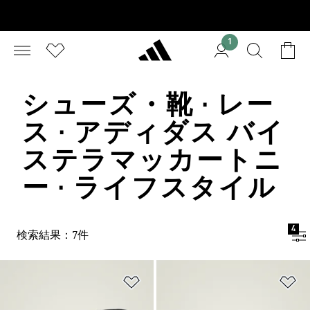
1
シューズ・靴 · レー
ス · アディダス バイ
ステラマッカートニ
ー · ライフスタイル
4
検索結果：7件
ほしいものリストに追加
ほ