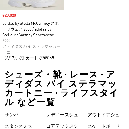
セール価格
¥20,020
adidas by Stella McCartney スポ
ーツウェア 2000 / adidas by
Stella McCartney Sportswear
2000
アディダス バイ ステラマッカー
トニー
【8/17まで】カートで20%off
シューズ・靴 • レース • ア
ディダス バイ ステラマッ
カートニー • ライフスタイ
ル など一覧
サンバ
レディースシュー
シューズ
アウトドアシュー
ズ
ズ
ゴアテックスシュ
スタンスミス
スケートボードシ