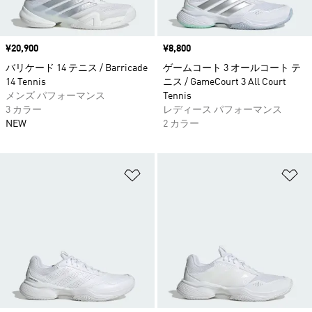
価格
¥20,900
価格
¥8,800
バリケード 14 テニス / Barricade
ゲームコート 3 オールコート テ
14 Tennis
ニス / GameCourt 3 All Court
メンズ パフォーマンス
Tennis
3 カラー
レディース パフォーマンス
NEW
2 カラー
ほしいものリストに追加
ほ