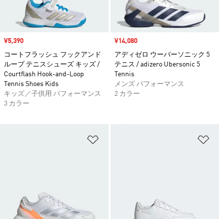
セール価格
¥5,390
セール価格
¥14,080
コートフラッシュ フックアンド
アディゼロ ウーバーソニック 5
ループ テニスシューズ キッズ /
テニス / adizero Ubersonic 5
Courtflash Hook-and-Loop
Tennis
Tennis Shoes Kids
メンズ パフォーマンス
キッズ／子供用 パフォーマンス
2 カラー
3 カラー
ほしいものリストに追加
ほ