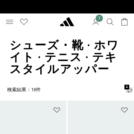
1
シューズ・靴 · ホワ
イト · テニス · テキ
スタイルアッパー
4
検索結果：18件
ほしいものリストに追加
ほ