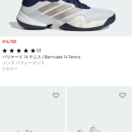
セール価格
¥16,720
(2)
バリケード 14 テニス / Barricade 14 Tennis
メンズ パフォーマンス
3 カラー
ほしいものリストに追加
ほ