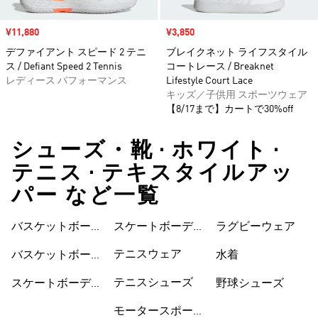
セール価格
¥11,880
セール価格
¥3,850
デファイアント スピード 2 テニ
ブレイクネット ライフスタイル
ス / Defiant Speed 2 Tennis
コートレース / Breaknet
レディース パフォーマンス
Lifestyle Court Lace
キッズ／子供用 スポーツウェア
【8/17まで】カートで30%off
シューズ・靴 • ホワイト •
テニス • テキスタイルアッ
パー など一覧
バスケットボール
スケートボーディ
ウェア
ラグビーウェア
ウェア
ングシューズ
テニスウェア
バスケットボール
水着
シューズ
テニスシューズ
スケートボーディ
野球シューズ
ングウェア
モータースポーツ