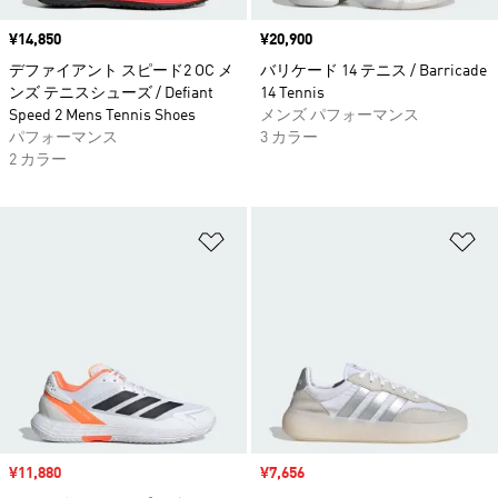
価格
¥14,850
価格
¥20,900
デファイアント スピード2 OC メ
バリケード 14 テニス / Barricade
ンズ テニスシューズ / Defiant
14 Tennis
Speed 2 Mens Tennis Shoes
メンズ パフォーマンス
パフォーマンス
3 カラー
2 カラー
ほしいものリストに追加
ほ
セール価格
¥11,880
セール価格
¥7,656