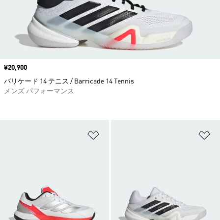
価格
¥20,900
バリケード 14 テニス / Barricade 14 Tennis
メンズ パフォーマンス
ほしいものリストに追加
ほ