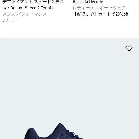
デファイアント スピード 2 テニ
Barreda Decode
ス / Defiant Speed 2 Tennis
レディース スポーツウェア
メンズ パフォーマンス
【8/17まで】カートで20%off
3 カラー
ほ