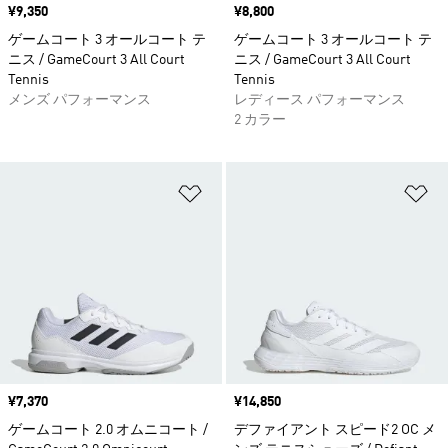
価格
¥9,350
価格
¥8,800
ゲームコート 3 オールコート テ
ゲームコート 3 オールコート テ
ニス / GameCourt 3 All Court
ニス / GameCourt 3 All Court
Tennis
Tennis
メンズ パフォーマンス
レディース パフォーマンス
2 カラー
ほしいものリストに追加
ほ
価格
¥7,370
価格
¥14,850
ゲームコート 2.0 オムニコート /
デファイアント スピード2 OC メ