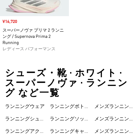
セール価格
¥16,720
スーパーノヴァ プリマ 2 ランニ
ング / Supernova Prima 2
Running
レディース パフォーマンス
シューズ・靴 • ホワイト •
スーパーノヴァ • ランニン
グ など一覧
ランニングウェア
ランニングボトム
メンズランニング
ス
ジャケット
ランニングシュー
ランニングソック
メンズランニング
ズ
ス
ショートパンツ
ランニングアクセ
ランニングキャッ
メンズランニング