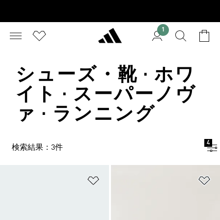
1
シューズ・靴 · ホワ
イト · スーパーノヴ
ァ · ランニング
4
検索結果：3件
ほしいものリストに追加
ほ