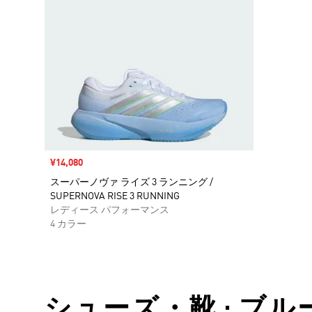
セール価格
¥14,080
スーパーノヴァ ライズ 3 ランニング /
SUPERNOVA RISE 3 RUNNING
レディース パフォーマンス
4 カラー
シューズ・靴 • ブルー