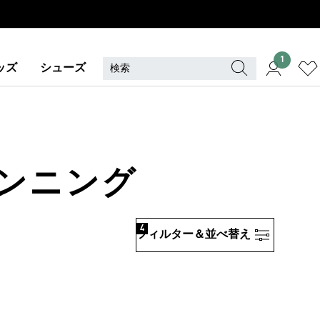
1
ッズ
シューズ
 ランニング
4
フィルター＆並べ替え