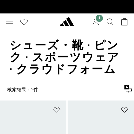
1
シューズ・靴 · ピン
ク · スポーツウェア
· クラウドフォーム
4
検索結果：2件
ほしいものリストに追加
ほ