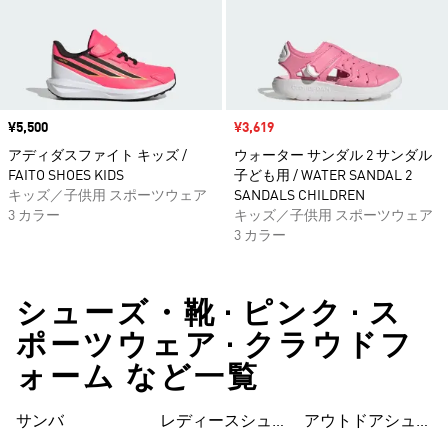
価格
¥5,500
セール価格
¥3,619
アディダスファイト キッズ /
ウォーター サンダル 2 サンダル
FAITO SHOES KIDS
子ども用 / WATER SANDAL 2
キッズ／子供用 スポーツウェア
SANDALS CHILDREN
3 カラー
キッズ／子供用 スポーツウェア
3 カラー
シューズ・靴 • ピンク • ス
ポーツウェア • クラウドフ
ォーム など一覧
サンバ
レディースシュー
シューズ
アウトドアシュー
ズ
ズ