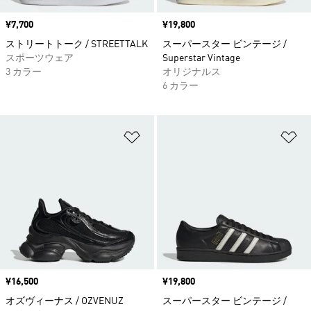
価格
¥7,700
価格
¥19,800
ストリートトーク / STREETTALK
スーパースター ビンテージ /
スポーツウェア
Superstar Vintage
3 カラー
オリジナルス
6 カラー
ほしいものリストに追加
ほ
価格
¥16,500
価格
¥19,800
オズヴィーナス / OZVENUZ
スーパースター ビンテージ /