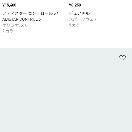
価格
¥15,400
価格
¥8,250
アディスター コントロール 5 /
ピュアチル
ADISTAR CONTROL 5
スポーツウェア
オリジナルス
5 カラー
7 カラー
ほ