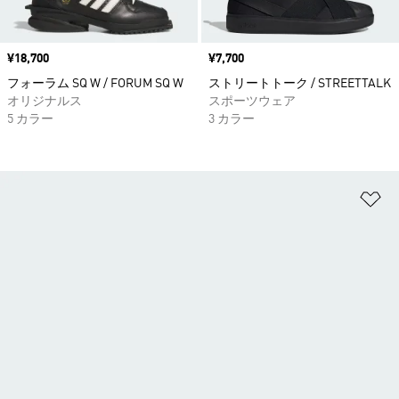
価格
¥18,700
価格
¥7,700
フォーラム SQ W / FORUM SQ W
ストリートトーク / STREETTALK
オリジナルス
スポーツウェア
5 カラー
3 カラー
ほ