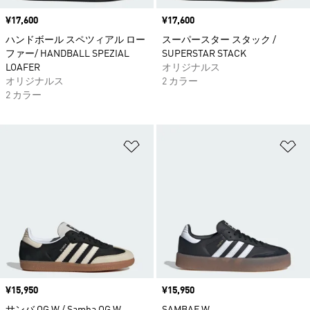
価格
¥17,600
価格
¥17,600
ハンドボール スペツィアル ロー
スーパースター スタック /
ファー/ HANDBALL SPEZIAL
SUPERSTAR STACK
LOAFER
オリジナルス
オリジナルス
2 カラー
2 カラー
ほしいものリストに追加
ほ
価格
¥15,950
価格
¥15,950