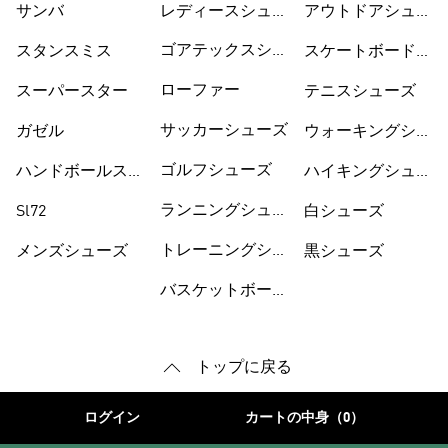
サンバ
レディースシュー
シューズ
アウトドアシュー
ズ
ズ
ゴアテックスシュ
スタンスミス
スケートボードシ
ーズ
ューズ
ローファー
スーパースター
テニスシューズ
サッカーシューズ
ガゼル
ウォーキングシュ
ーズ
ゴルフシューズ
ハンドボールスペ
ハイキングシュー
ツィアル
ズ
ランニングシュー
Sl72
白シューズ
ズ
トレーニングシュ
メンズシューズ
黒シューズ
ーズ
バスケットボール
トップに戻る
ログイン
カートの中身（0）