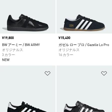
価格
¥19,800
価格
¥15,400
BW アーミー / BW ARMY
ガゼル ロー プロ / Gazelle Lo Pro
オリジナルス
オリジナルス
3 カラー
16 カラー
NEW
ほしいものリストに追加
ほ