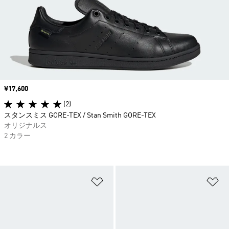
価格
¥17,600
(2)
スタンスミス GORE-TEX / Stan Smith GORE-TEX
オリジナルス
2 カラー
ほしいものリストに追加
ほ