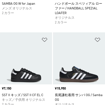
SAMBA OG W for Japan
ハンドボール スペツィアル ロー
メンズ オリジナルス
ファー / HANDBALL SPEZIAL
2 カラー
LOAFER
オリジナルス
2 カラー
ほしいものリストに追加
ほ
価格
¥7,150
価格
¥15,950
SST II キッズ / SST II CF EL C
長尾謙杜着用 サンバ OG / Samba
キッズ／子供用 オリジナルス
OG
2 カラー
オリジナルス