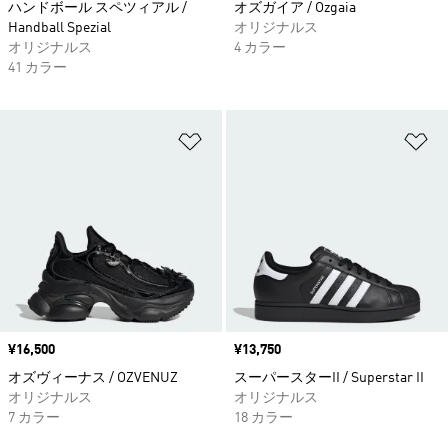
ハンドボール スペツィアル /
オズガイア / Ozgaia
Handball Spezial
オリジナルス
オリジナルス
4 カラー
41 カラー
ほしいものリストに追加
ほ
価格
¥16,500
価格
¥13,750
オズヴィーナス / OZVENUZ
スーパースターII / Superstar II
オリジナルス
オリジナルス
7 カラー
18 カラー