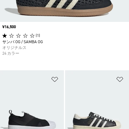
価格
¥16,500
(1)
サンバ OG / SAMBA OG
オリジナルス
24 カラー
ほしいものリストに追加
ほ