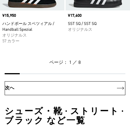
価格
¥15,950
価格
¥17,600
ハンドボール スペツィアル /
SST SQ / SST SQ
Handball Spezial
オリジナルス
オリジナルス
57 カラー
ページ： 1 ／ 8
次へ
シューズ・靴 • ストリート •
ブラック など一覧