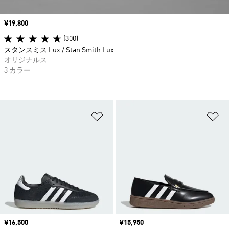
価格
¥19,800
(300)
スタンスミス Lux / Stan Smith Lux
オリジナルス
3 カラー
ほしいものリストに追加
ほ
価格
¥16,500
価格
¥15,950