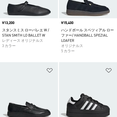
価格
¥13,200
価格
¥15,400
スタンスミス ローバレエ W /
ハンドボール スペツィアル ロー
STAN SMITH LO BALLET W
ファー/ HANDBALL SPEZIAL
レディース オリジナルス
LOAFER
3 カラー
オリジナルス
5 カラー
ほしいものリストに追加
ほ