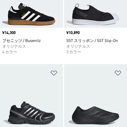
価格
¥14,300
価格
¥10,890
ブセニッツ / Busenitz
SST スリッポン / SST Slip-On
オリジナルス
オリジナルス
4 カラー
3 カラー
ほしいものリストに追加
ほ