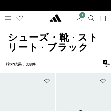
1
シューズ・靴 · スト
リート · ブラック
3
検索結果：338件
ほしいものリストに追加
ほ