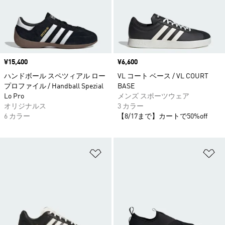
価格
¥15,400
価格
¥6,600
ハンドボール スペツィアル ロー
VL コート ベース / VL COURT
プロファイル / Handball Spezial
BASE
Lo Pro
メンズ スポーツウェア
オリジナルス
3 カラー
6 カラー
【8/17まで】カートで50%off
ほしいものリストに追加
ほ