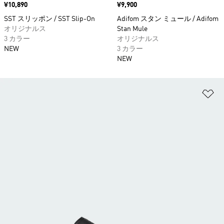
価格
¥10,890
価格
¥9,900
SST スリッポン / SST Slip-On
Adifom スタン ミュール / Adifom
オリジナルス
Stan Mule
3 カラー
オリジナルス
NEW
3 カラー
NEW
ほ