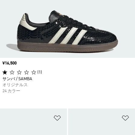
価格
¥16,500
(1)
サンバ / SAMBA
オリジナルス
24 カラー
ほしいものリストに追加
ほ