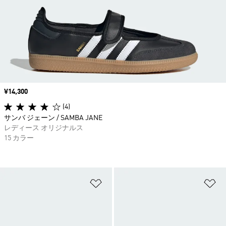
価格
¥14,300
(4)
サンバ ジェーン / SAMBA JANE
レディース オリジナルス
15 カラー
ほしいものリストに追加
ほ