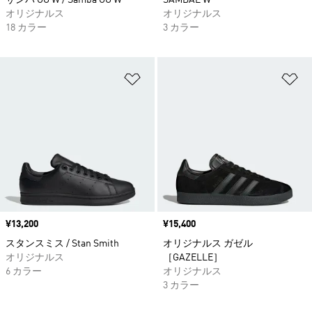
サンバ OG W / Samba OG W
SAMBAE W
オリジナルス
オリジナルス
18 カラー
3 カラー
ほしいものリストに追加
ほ
価格
¥13,200
価格
¥15,400
スタンスミス / Stan Smith
オリジナルス ガゼル
オリジナルス
［GAZELLE］
6 カラー
オリジナルス
3 カラー