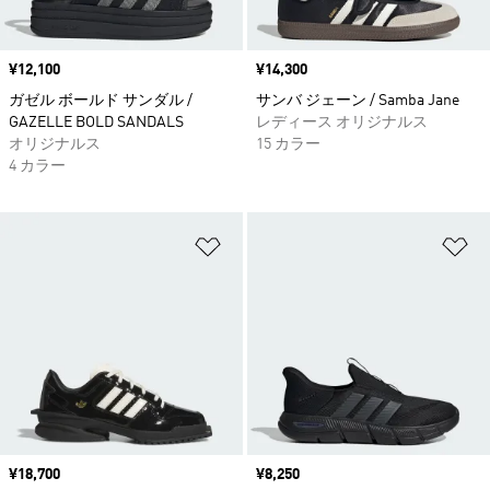
価格
¥12,100
価格
¥14,300
ガゼル ボールド サンダル /
サンバ ジェーン / Samba Jane
GAZELLE BOLD SANDALS
レディース オリジナルス
オリジナルス
15 カラー
4 カラー
ほしいものリストに追加
ほ
価格
¥18,700
価格
¥8,250