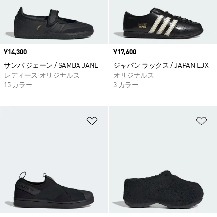
価格
¥14,300
価格
¥17,600
サンバ ジェーン / SAMBA JANE
ジャパン ラックス / JAPAN LUX
レディース オリジナルス
オリジナルス
15 カラー
3 カラー
ほしいものリストに追加
ほ