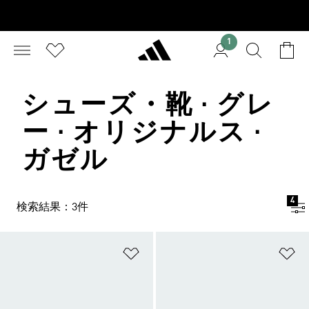
1
シューズ・靴 · グレ
ー · オリジナルス ·
ガゼル
4
検索結果：3件
ほしいものリストに追加
ほ