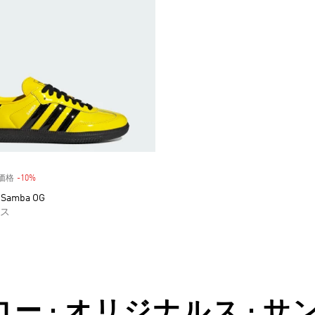
常価格
-10%
割引
Samba OG
ス
ロー • オリジナルス • 