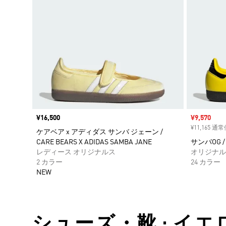
価格
¥16,500
セール価格
¥9,570
¥11,165 通
ケアベア x アディダス サンバ ジェーン /
CARE BEARS X ADIDAS SAMBA JANE
サンバOG / 
レディース オリジナルス
オリジナル
2 カラー
24 カラー
NEW
シューズ・靴 • イエ