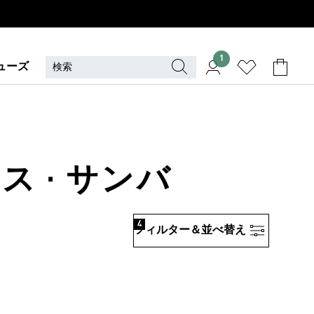
1
ューズ
ス · サンバ
4
フィルター＆並べ替え