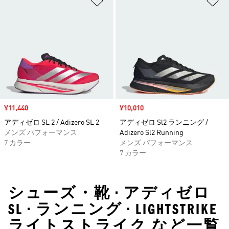
セール価格
¥11,440
セール価格
¥10,010
アディゼロ SL 2 / Adizero SL 2
アディゼロ Sl2 ランニング /
メンズ パフォーマンス
Adizero Sl2 Running
7 カラー
メンズ パフォーマンス
7 カラー
シューズ・靴 • アディゼロ
SL • ランニング • LIGHTSTRIKE
ライトストライク など一覧