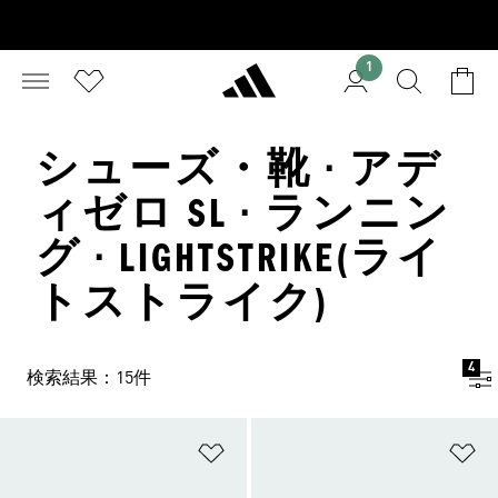
1
シューズ・靴 · アデ
ィゼロ SL · ランニン
グ · LIGHTSTRIKE(ライ
トストライク)
4
検索結果：15件
ほしいものリストに追加
ほ