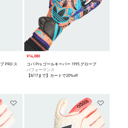
セール価格
¥14,080
 PRO ス
コパ Pro ゴールキーパー 1995 グローブ
パフォーマンス
【8/17まで】カートで20%off
ほしいものリストに追加
ほしいもの