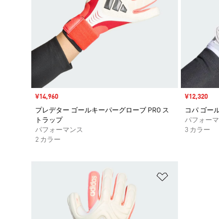
セール価格
¥14,960
セール価格
¥12,320
プレデター ゴールキーパーグローブ PRO ス
コパ ゴー
トラップ
パフォーマ
パフォーマンス
3 カラー
2 カラー
ほしいものリ