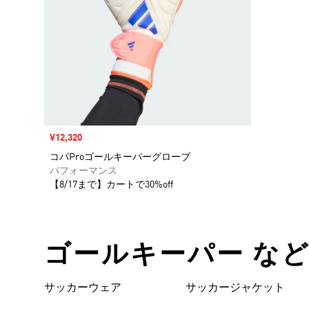
セール価格
¥12,320
コパProゴールキーパーグローブ
パフォーマンス
【8/17まで】カートで30%off
ゴールキーパー な
サッカーウェア
サッカージャケット