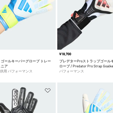
価格
¥18,700
 ゴールキーパーグローブ トレー
プレデターProストラップゴール
ュニア
ローブ / Predator Pro Strap Goalke
供用 パフォーマンス
パフォーマンス
ストに追加
ほしいものリストに追加