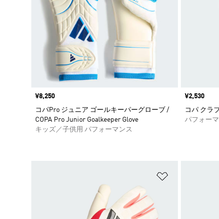
価格
¥8,250
価格
¥2,530
コパPro ジュニア ゴールキーパーグローブ /
コパ クラ
COPA Pro Junior Goalkeeper Glove
パフォーマ
キッズ／子供用 パフォーマンス
ほしいものリ