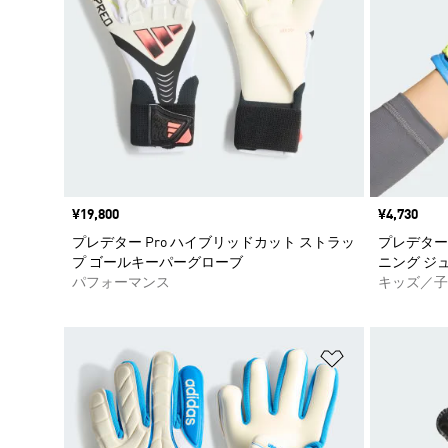
価格
¥19,800
価格
¥4,730
プレデター Pro ハイブリッドカット ストラッ
プレデター
プ ゴールキーパーグローブ
ニング ジ
パフォーマンス
キッズ／子
ほしいものリ