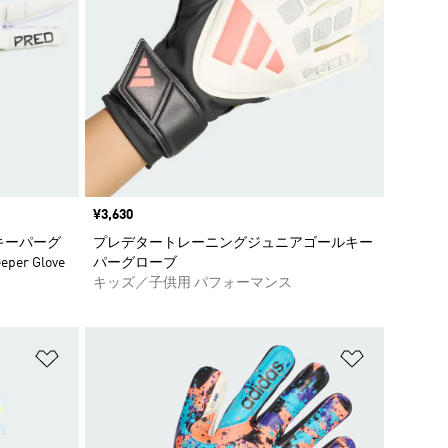
価格
¥3,630
キーパーグ
プレデタートレーニングジュニアゴールキー
eper Glove
パーグローブ
キッズ／子供用 パフォーマンス
ほしいものリストに追加
ほしいもの