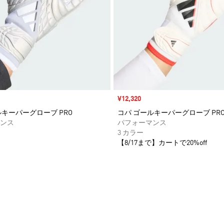
セール価格
¥12,320
ルキーパーグローブ PRO
コパ ゴールキーパーグローブ PR
ンス
パフォーマンス
3 カラー
【8/17まで】カートで20%off
ストに追加