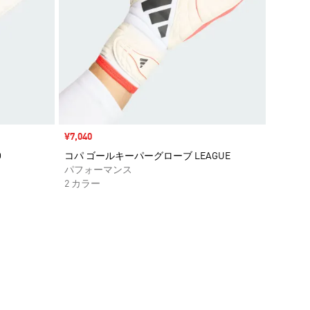
セール価格
¥7,040
O
コパ ゴールキーパーグローブ LEAGUE
パフォーマンス
2 カラー