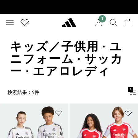
1
キッズ／子供用 · ユ
ニフォーム · サッカ
ー · エアロレディ
4
検索結果：9件
ほしいものリストに追加
ほ