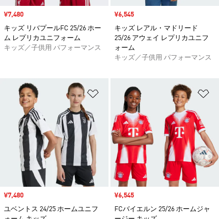
セール価格
¥7,480
セール価格
¥6,545
キッズ リバプールFC 25/26 ホー
キッズ レアル・マドリード
ム レプリカユニフォーム
25/26 アウェイ レプリカユニフ
キッズ／子供用 パフォーマンス
ォーム
キッズ／子供用 パフォーマンス
ほしいものリストに追加
ほ
セール価格
¥7,480
セール価格
¥6,545
ユベントス 24/25 ホームユニフ
FCバイエルン 25/26 ホームジャ