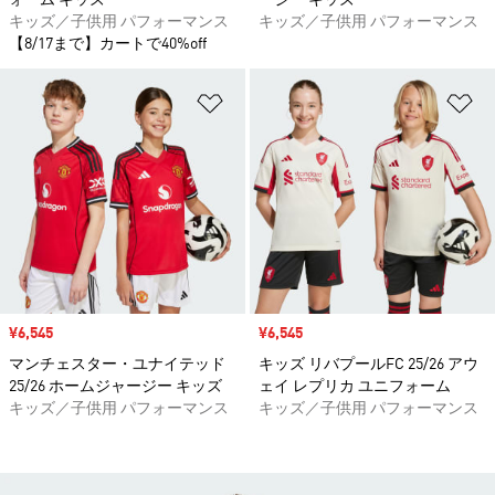
ォーム キッズ
ージー キッズ
キッズ／子供用 パフォーマンス
キッズ／子供用 パフォーマンス
【8/17まで】カートで40%off
ほしいものリストに追加
ほ
セール価格
¥6,545
セール価格
¥6,545
マンチェスター・ユナイテッド
キッズ リバプールFC 25/26 アウ
25/26 ホームジャージー キッズ
ェイ レプリカ ユニフォーム
キッズ／子供用 パフォーマンス
キッズ／子供用 パフォーマンス