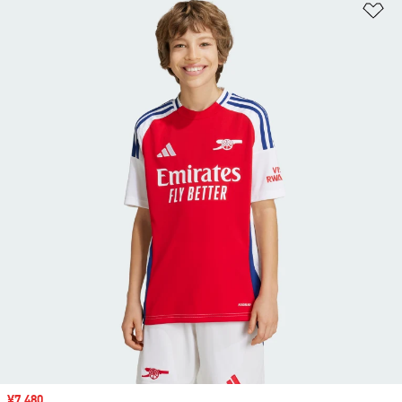
ほ
セール価格
¥7,480