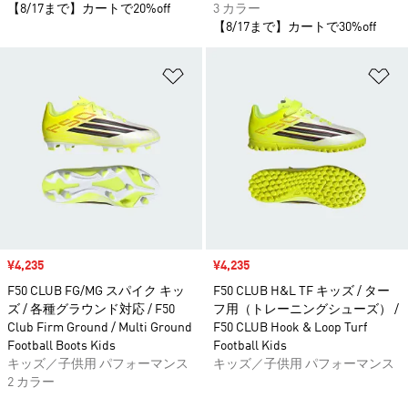
【8/17まで】カートで20%off
3 カラー
【8/17まで】カートで30%off
ほしいものリストに追加
ほ
セール価格
¥4,235
セール価格
¥4,235
F50 CLUB FG/MG スパイク キッ
F50 CLUB H&L TF キッズ / ター
ズ / 各種グラウンド対応 / F50
フ用（トレーニングシューズ） /
Club Firm Ground / Multi Ground
F50 CLUB Hook & Loop Turf
Football Boots Kids
Football Kids
キッズ／子供用 パフォーマンス
キッズ／子供用 パフォーマンス
2 カラー