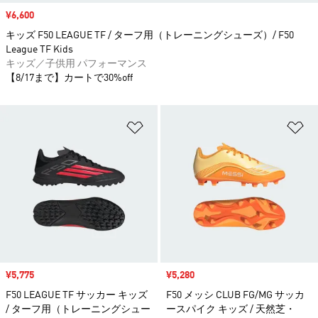
セール価格
¥6,600
キッズ F50 LEAGUE TF / ターフ用（トレーニングシューズ）/ F50
League TF Kids
キッズ／子供用 パフォーマンス
【8/17まで】カートで30%off
ほしいものリストに追加
ほ
セール価格
¥5,775
セール価格
¥5,280
F50 LEAGUE TF サッカー キッズ
F50 メッシ CLUB FG/MG サッカ
/ ターフ用（トレーニングシュー
ースパイク キッズ / 天然芝・