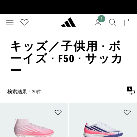
1
キッズ／子供用 · ボ
ーイズ · F50 · サッカ
ー
4
検索結果：30件
ほしいものリストに追加
ほ