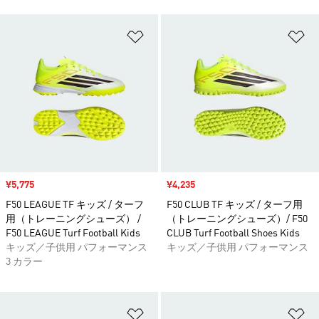
ほしいものリストに追加
ほ
セール価格
¥5,775
セール価格
¥4,235
F50 LEAGUE TF キッズ / ターフ
F50 CLUB TF キッズ / ターフ用
用（トレーニングシューズ） /
（トレーニングシューズ）/ F50
F50 LEAGUE Turf Football Kids
CLUB Turf Football Shoes Kids
キッズ／子供用 パフォーマンス
キッズ／子供用 パフォーマンス
3 カラー
ほしいものリストに追加
ほ