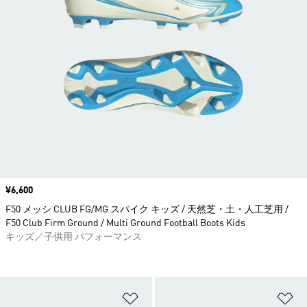
価格
¥6,600
F50 メッシ CLUB FG/MG スパイク キッズ / 天然芝・土・人工芝用 /
F50 Club Firm Ground / Multi Ground Football Boots Kids
キッズ／子供用 パフォーマンス
ほしいものリストに追加
ほ