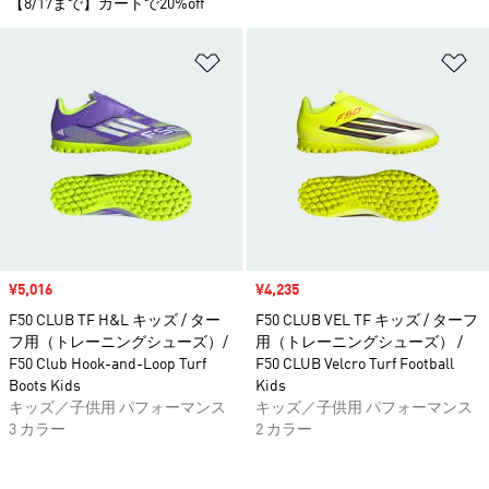
【8/17まで】カートで20%off
ほしいものリストに追加
ほ
セール価格
¥5,016
セール価格
¥4,235
F50 CLUB TF H&L キッズ / ター
F50 CLUB VEL TF キッズ / ターフ
フ用（トレーニングシューズ）/
用（トレーニングシューズ） /
F50 Club Hook-and-Loop Turf
F50 CLUB Velcro Turf Football
Boots Kids
Kids
キッズ／子供用 パフォーマンス
キッズ／子供用 パフォーマンス
3 カラー
2 カラー