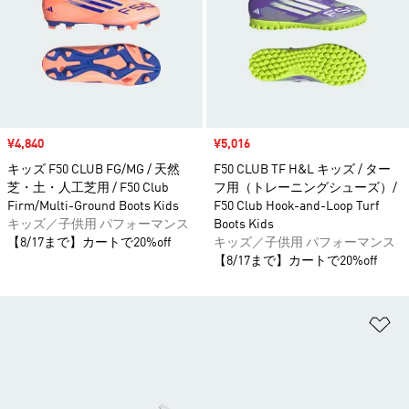
セール価格
¥4,840
セール価格
¥5,016
キッズ F50 CLUB FG/MG / 天然
F50 CLUB TF H&L キッズ / ター
芝・土・人工芝用 / F50 Club
フ用（トレーニングシューズ）/
Firm/Multi-Ground Boots Kids
F50 Club Hook-and-Loop Turf
キッズ／子供用 パフォーマンス
Boots Kids
【8/17まで】カートで20%off
キッズ／子供用 パフォーマンス
【8/17まで】カートで20%off
ほ