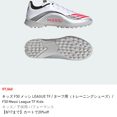
セール価格
¥7,040
キッズ F50 メッシ LEAGUE TF / ターフ用（トレーニングシューズ）/
F50 Messi League TF Kids
キッズ／子供用 パフォーマンス
【8/17まで】カートで20%off