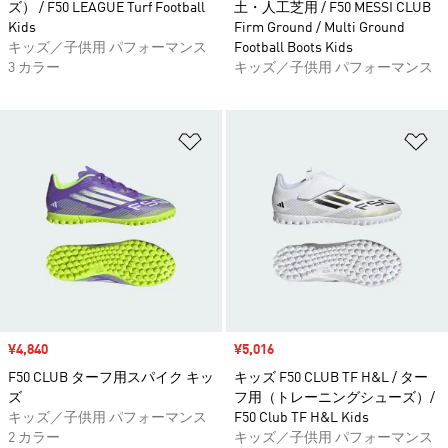
ズ） / F50 LEAGUE Turf Football
土・人工芝用 / F50 MESSI CLUB
Kids
Firm Ground / Multi Ground
キッズ／子供用 パフォーマンス
Football Boots Kids
3 カラー
キッズ／子供用 パフォーマンス
ほしいものリストに追加
ほ
セール価格
¥4,840
セール価格
¥5,016
F50 CLUB ターフ用スパイク キッ
キッズ F50 CLUB TF H&L / ター
ズ
フ用（トレーニングシューズ）/
キッズ／子供用 パフォーマンス
F50 Club TF H&L Kids
2 カラー
キッズ／子供用 パフォーマンス