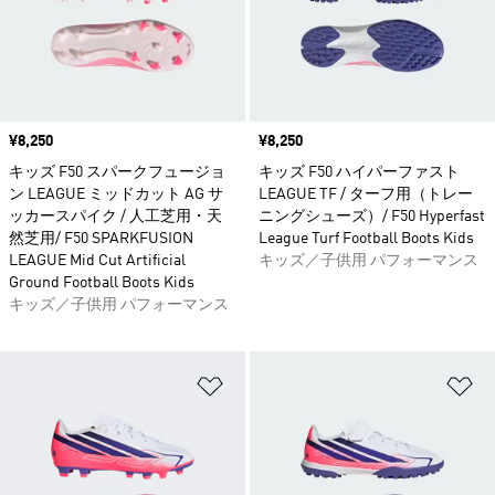
価格
¥8,250
価格
¥8,250
キッズ F50 スパークフュージョ
キッズ F50 ハイパーファスト
ン LEAGUE ミッドカット AG サ
LEAGUE TF / ターフ用（トレー
ッカースパイク / 人工芝用・天
ニングシューズ）/ F50 Hyperfast
然芝用/ F50 SPARKFUSION
League Turf Football Boots Kids
LEAGUE Mid Cut Artificial
キッズ／子供用 パフォーマンス
Ground Football Boots Kids
キッズ／子供用 パフォーマンス
ほしいものリストに追加
ほ