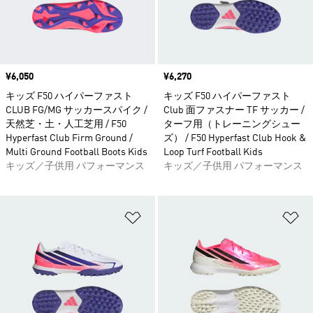
価格
¥6,050
価格
¥6,270
キッズ F50 ハイパーファスト
キッズ F50 ハイパーファスト
CLUB FG/MG サッカースパイク /
Club 面ファスナー TF サッカー /
天然芝・土・人工芝用 / F50
ターフ用（トレーニングシュー
Hyperfast Club Firm Ground /
ズ） / F50 Hyperfast Club Hook &
Multi Ground Football Boots Kids
Loop Turf Football Kids
キッズ／子供用 パフォーマンス
キッズ／子供用 パフォーマンス
ほしいものリストに追加
ほ