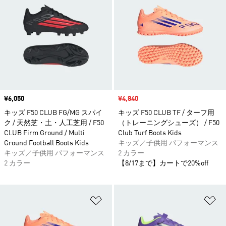
価格
¥6,050
セール価格
¥4,840
キッズ F50 CLUB FG/MG スパイ
キッズ F50 CLUB TF / ターフ用
ク / 天然芝・土・人工芝用 / F50
（トレーニングシューズ） / F50
CLUB Firm Ground / Multi
Club Turf Boots Kids
Ground Football Boots Kids
キッズ／子供用 パフォーマンス
キッズ／子供用 パフォーマンス
2 カラー
2 カラー
【8/17まで】カートで20%off
ほしいものリストに追加
ほ