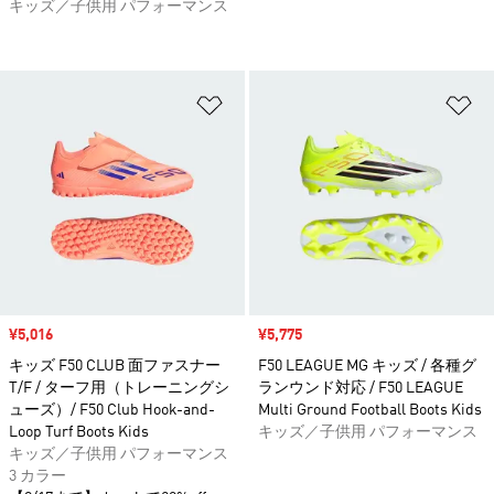
キッズ／子供用 パフォーマンス
ほしいものリストに追加
ほ
セール価格
¥5,016
セール価格
¥5,775
キッズ F50 CLUB 面ファスナー
F50 LEAGUE MG キッズ / 各種グ
T/F / ターフ用（トレーニングシ
ランウンド対応 / F50 LEAGUE
ューズ）/ F50 Club Hook-and-
Multi Ground Football Boots Kids
Loop Turf Boots Kids
キッズ／子供用 パフォーマンス
キッズ／子供用 パフォーマンス
3 カラー