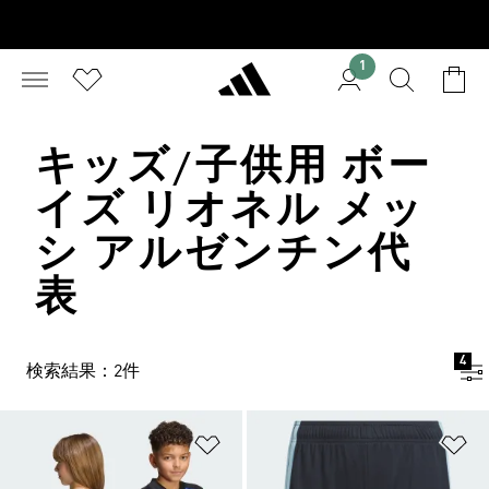
1
キッズ/子供用 ボー
イズ リオネル メッ
シ アルゼンチン代
表
4
検索結果：2件
ほしいものリストに追加
ほ