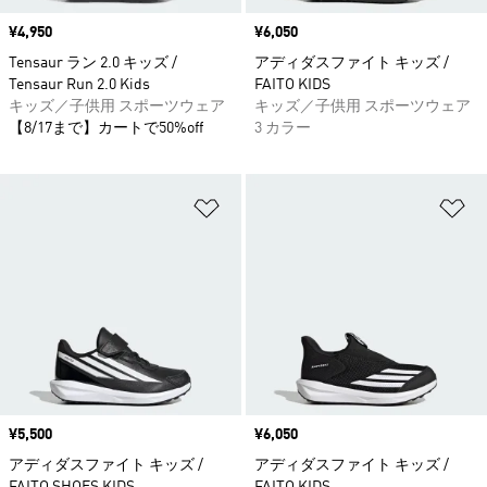
価格
¥4,950
価格
¥6,050
Tensaur ラン 2.0 キッズ /
アディダスファイト キッズ /
Tensaur Run 2.0 Kids
FAITO KIDS
キッズ／子供用 スポーツウェア
キッズ／子供用 スポーツウェア
【8/17まで】カートで50%off
3 カラー
ほしいものリストに追加
ほ
価格
¥5,500
価格
¥6,050
アディダスファイト キッズ /
アディダスファイト キッズ /