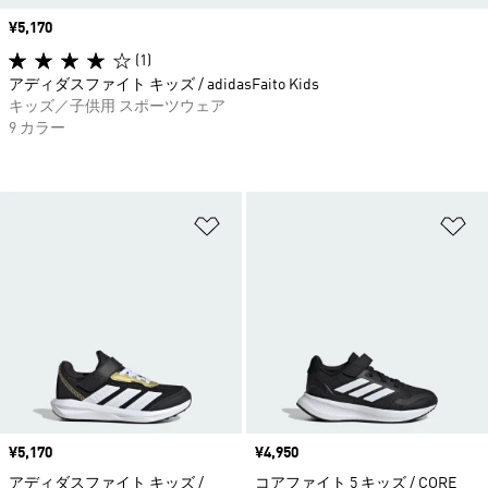
価格
¥5,170
(1)
アディダスファイト キッズ / adidasFaito Kids
キッズ／子供用 スポーツウェア
9 カラー
ほしいものリストに追加
ほ
価格
¥5,170
価格
¥4,950
アディダスファイト キッズ /
コアファイト 5 キッズ / CORE