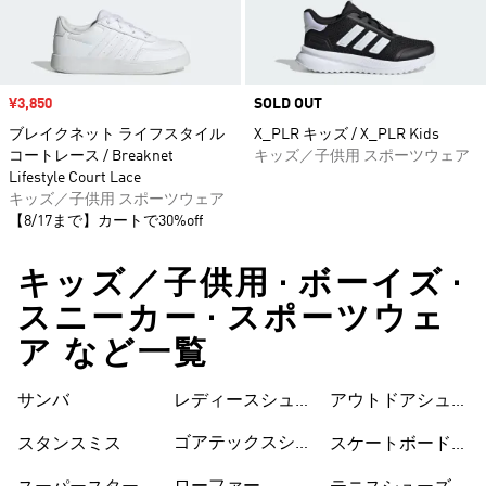
セール価格
¥3,850
SOLD OUT
ブレイクネット ライフスタイル
X_PLR キッズ / X_PLR Kids
コートレース / Breaknet
キッズ／子供用 スポーツウェア
Lifestyle Court Lace
キッズ／子供用 スポーツウェア
【8/17まで】カートで30%off
キッズ／子供用 • ボーイズ •
スニーカー • スポーツウェ
ア など一覧
サンバ
レディースシュー
シューズ
アウトドアシュー
ズ
ズ
ゴアテックスシュ
スタンスミス
スケートボードシ
ーズ
ューズ