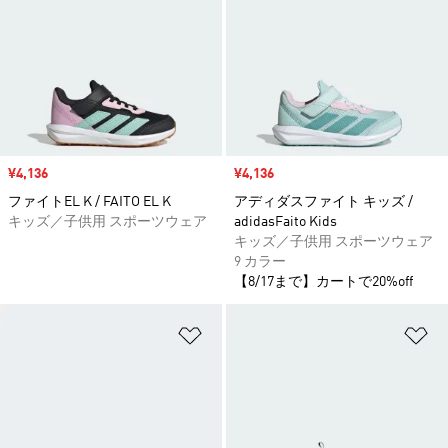
セール価格
¥4,136
セール価格
¥4,136
ファイトEL K / FAITO EL K
アディダスファイト キッズ /
キッズ／子供用 スポーツウェア
adidasFaito Kids
キッズ／子供用 スポーツウェア
9 カラー
【8/17まで】カートで20%off
ほしいものリストに追加
ほ