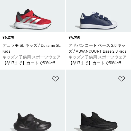
価格
¥6,270
価格
¥4,950
デュラモ SL キッズ / Duramo SL
アドバンコート ベース 2.0 キッ
Kids
ズ / ADVANCOURT Base 2.0 Kids
キッズ／子供用 スポーツウェア
キッズ／子供用 スポーツウェア
【8/17まで】カートで50%off
【8/17まで】カートで50%off
ほしいものリストに追加
ほ