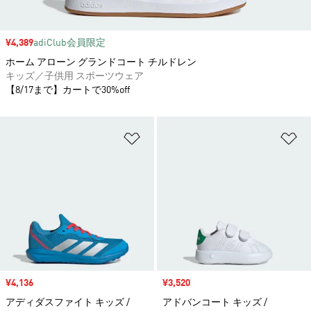
セール価格
¥4,389
adiClub会員限定
ホーム アローン グランドコート チルドレン
キッズ／子供用 スポーツウェア
【8/17まで】カートで30%off
ほしいものリストに追加
ほ
セール価格
¥4,136
セール価格
¥3,520
アディダスファイト キッズ /
アドバンコート キッズ /