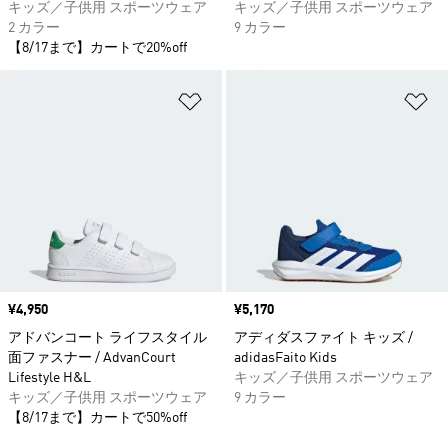
キッズ／子供用 スポーツウェア
キッズ／子供用 スポーツウェア
2 カラー
9 カラー
【8/17まで】カートで20%off
ほしいものリストに追加
ほ
価格
¥4,950
価格
¥5,170
アドバンコート ライフスタイル
アディダスファイト キッズ /
面ファスナー / AdvanCourt
adidasFaito Kids
Lifestyle H&L
キッズ／子供用 スポーツウェア
キッズ／子供用 スポーツウェア
9 カラー
【8/17まで】カートで50%off