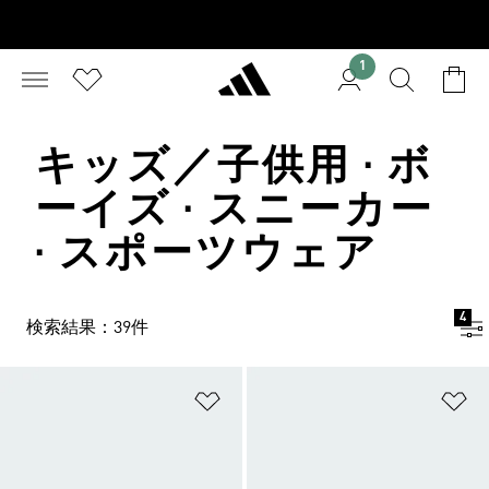
1
キッズ／子供用 · ボ
ーイズ · スニーカー
· スポーツウェア
4
検索結果：39件
ほしいものリストに追加
ほ