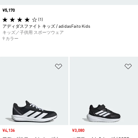
価格
¥5,170
(1)
アディダスファイト キッズ / adidasFaito Kids
キッズ／子供用 スポーツウェア
9 カラー
ほしいものリストに追加
ほ
セール価格
¥4,136
セール価格
¥3,080