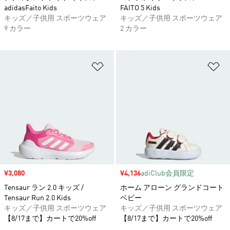
adidasFaito Kids
FAITO 5 Kids
キッズ／子供用 スポーツウェア
キッズ／子供用 スポーツウェア
9 カラー
2 カラー
ほしいものリストに追加
ほ
セール価格
¥3,080
セール価格
¥4,136
adiClub会員限定
Tensaur ラン 2.0 キッズ /
ホーム アローン グランドコート
Tensaur Run 2.0 Kids
ベビー
キッズ／子供用 スポーツウェア
キッズ／子供用 スポーツウェア
【8/17まで】カートで20%off
【8/17まで】カートで20%off