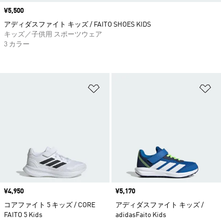
価格
¥5,500
アディダスファイト キッズ / FAITO SHOES KIDS
キッズ／子供用 スポーツウェア
3 カラー
ほしいものリストに追加
ほ
価格
¥4,950
価格
¥5,170
コアファイト 5 キッズ / CORE
アディダスファイト キッズ /
FAITO 5 Kids
adidasFaito Kids