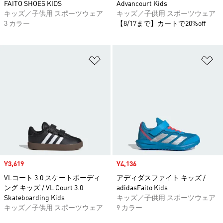
FAITO SHOES KIDS
Advancourt Kids
キッズ／子供用 スポーツウェア
キッズ／子供用 スポーツウェア
3 カラー
【8/17まで】カートで20%off
ほしいものリストに追加
ほ
セール価格
¥3,619
セール価格
¥4,136
VLコート 3.0 スケートボーディ
アディダスファイト キッズ /
ング キッズ / VL Court 3.0
adidasFaito Kids
Skateboarding Kids
キッズ／子供用 スポーツウェア
キッズ／子供用 スポーツウェア
9 カラー