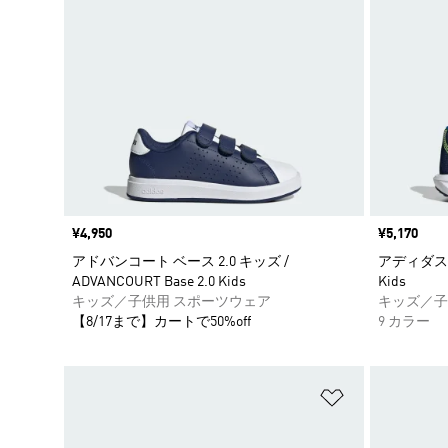
価格
¥4,950
価格
¥5,170
アドバンコート ベース 2.0 キッズ /
アディダスファ
ADVANCOURT Base 2.0 Kids
Kids
キッズ／子供用 スポーツウェア
キッズ／子
【8/17まで】カートで50%off
9 カラー
ほしいものリ