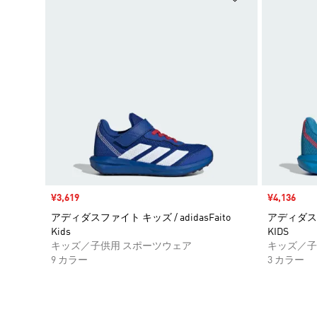
セール価格
¥3,619
セール価格
¥4,136
アディダスファイト キッズ / adidasFaito
アディダスファ
Kids
KIDS
キッズ／子供用 スポーツウェア
キッズ／子
9 カラー
3 カラー