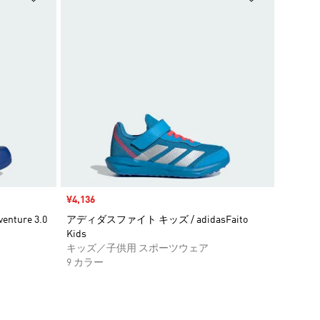
セール価格
¥4,136
ture 3.0
アディダスファイト キッズ / adidasFaito
Kids
キッズ／子供用 スポーツウェア
9 カラー