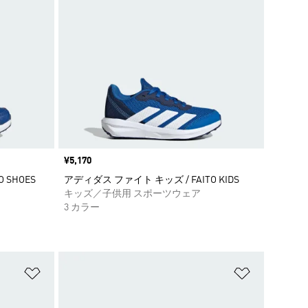
価格
¥5,170
 SHOES
アディダス ファイト キッズ / FAITO KIDS
キッズ／子供用 スポーツウェア
3 カラー
ほしいものリストに追加
ほしいもの