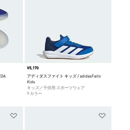
価格
¥5,170
DA
アディダスファイト キッズ / adidasFaito
Kids
キッズ／子供用 スポーツウェア
9 カラー
ほしいものリストに追加
ほしいもの