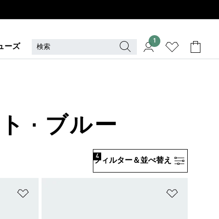
1
ューズ
ト · ブルー
4
フィルター＆並べ替え
ほしいものリストに追加
ほしいもの