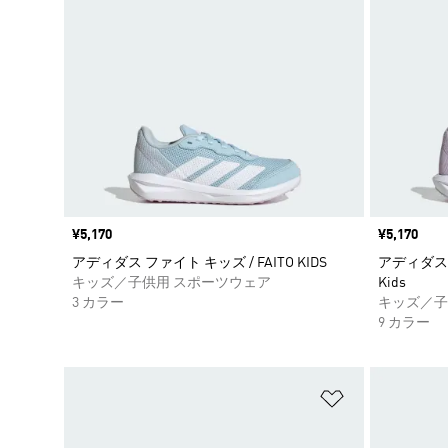
価格
¥5,170
価格
¥5,170
アディダス ファイト キッズ / FAITO KIDS
アディダスファ
キッズ／子供用 スポーツウェア
Kids
3 カラー
キッズ／子
9 カラー
ほしいものリ