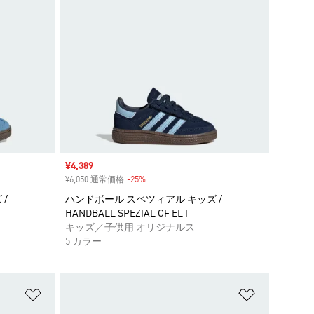
セール価格
¥4,389
¥6,050 通常価格
-25%
割引
/
ハンドボール スペツィアル キッズ /
HANDBALL SPEZIAL CF EL I
キッズ／子供用 オリジナルス
5 カラー
ほしいものリストに追加
ほしいもの