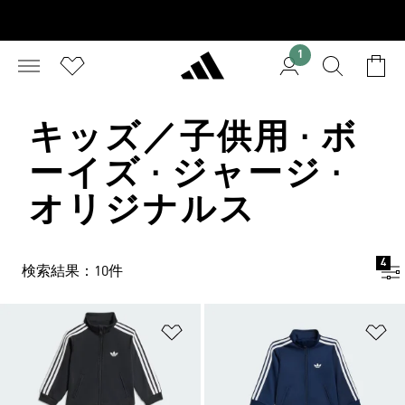
1
キッズ／子供用 · ボ
ーイズ · ジャージ ·
オリジナルス
4
検索結果：10件
ほしいものリストに追加
ほ