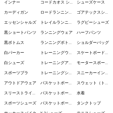
インナー
コードカオス シ
シューズケース
ューズ
カーディガン
ロードランニング
ゴアテックスシュ
シューズ
ーズ
エッセンシャルズ
トレイルランニン
ラグビーシューズ
グシューズ
黒ショートパンツ
ランニングウェア
ハーフパンツ
黒ボトムス
ランニングボトム
ショルダーバッグ
ス
白パーカー
トレーニングウェ
スケートボードシ
ア
ューズ
白シューズ
トレーニングアク
モータースポーツ
セサリー
ウェア
スポーツブラ
トレーニングシュ
スニーカーインソ
ーズ
ックス
アウトドアウェア
バスケットボール
スウェット（トレ
ウェア
ーナー）
スリーストライプ
バスケットボール
水着
ス
シューズ
スポーツシューズ
バスケットボール
タンクトップ
ショートパンツ