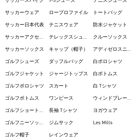
サッカースパイク
Y-3シューズ
テニスシューズ
サッカーウェア
ロープロファイル
トートバッグ
サッカー日本代表
テニスウェア
防水ジャケット
サッカーアクセサ
テレックスシュー
クルーソックス
リー
ズ
サッカーソックス
キャップ（帽子）
アディゼロスニー
カー
ゴルフシューズ
ダッフルバッグ
白ポロシャツ
ゴルフジャケット
ジャージトップス
白ボトムス
ゴルフポロシャツ
スカート
白 Tシャツ
ゴルフボトムス
ワンピース
ウィンドブレーカ
ー
ゴルフショートパ
長袖 Tシャツ
ヨガウェア
ンツ
ゴルフニーソック
ジムサック
Les Mills
ス
ゴルフ帽子
レインウェア