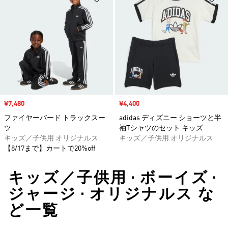
セール価格
¥7,480
セール価格
¥4,400
ファイヤーバード トラックスー
adidas ディズニー ショーツと半
ツ
袖Tシャツのセット キッズ
キッズ／子供用 オリジナルス
キッズ／子供用 オリジナルス
【8/17まで】カートで20%off
キッズ／子供用 • ボーイズ •
ジャージ • オリジナルス な
ど一覧