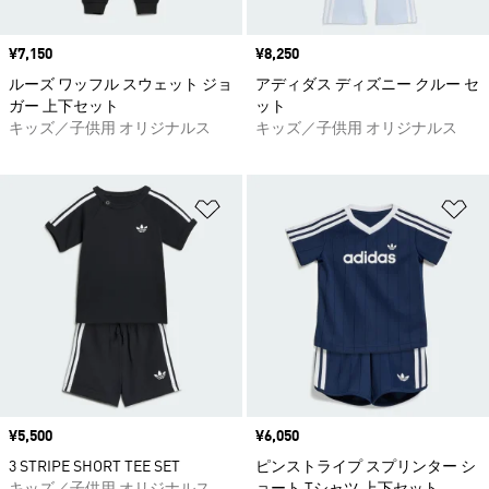
価格
¥7,150
価格
¥8,250
ルーズ ワッフル スウェット ジョ
アディダス ディズニー クルー セ
ガー 上下セット
ット
キッズ／子供用 オリジナルス
キッズ／子供用 オリジナルス
ほしいものリストに追加
ほ
価格
¥5,500
価格
¥6,050
3 STRIPE SHORT TEE SET
ピンストライプ スプリンター シ