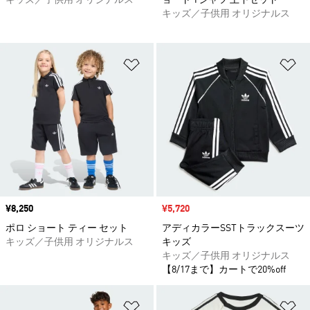
キッズ／子供用 オリジナルス
ョート Tシャツ 上下セット
キッズ／子供用 オリジナルス
ほしいものリストに追加
ほ
価格
¥8,250
セール価格
¥5,720
ポロ ショート ティー セット
アディカラーSSTトラックスーツ
キッズ／子供用 オリジナルス
キッズ
キッズ／子供用 オリジナルス
【8/17まで】カートで20%off
ほしいものリストに追加
ほ