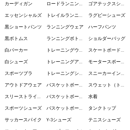
カーディガン
ロードランニング
ゴアテックスシュ
シューズ
ーズ
エッセンシャルズ
トレイルランニン
ラグビーシューズ
グシューズ
黒ショートパンツ
ランニングウェア
ハーフパンツ
黒ボトムス
ランニングボトム
ショルダーバッグ
ス
白パーカー
トレーニングウェ
スケートボードシ
ア
ューズ
白シューズ
トレーニングアク
モータースポーツ
セサリー
ウェア
スポーツブラ
トレーニングシュ
スニーカーインソ
ーズ
ックス
アウトドアウェア
バスケットボール
スウェット（トレ
ウェア
ーナー）
スリーストライプ
バスケットボール
水着
ス
シューズ
スポーツシューズ
バスケットボール
タンクトップ
ショートパンツ
サッカースパイク
Y-3シューズ
テニスシューズ