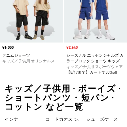
価格
¥6,050
セール価格
¥2,640
デニムジョーツ
シーズナル エッセンシャルズ カ
キッズ／子供用 オリジナルス
ラーブロック ショーツ キッズ
キッズ／子供用 スポーツウェア
【8/17まで】カートで30%off
キッズ／子供用 • ボーイズ •
ショートパンツ・短パン •
コットン など一覧
インナー
コードカオス シ
シューズケース
ューズ