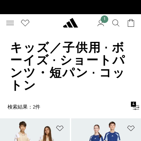
1
キッズ／子供用 · ボ
ーイズ · ショートパ
ンツ・短パン · コッ
トン
4
検索結果：2件
ほしいものリストに追加
ほ