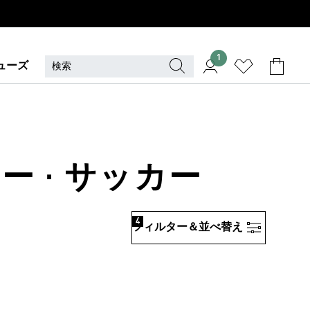
1
ューズ
ー · サッカー
4
フィルター＆並べ替え