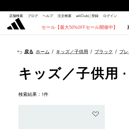
店舗検索
ブログ
ヘルプ
注文検索
adiClubに登録
ログイン
セール【最大50%OFFセール開催中】
戻る
ホーム
キッズ／子供用
ブラック
プレ
キッズ／子供用 ·
検索結果：1件
ほしいものリ