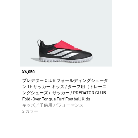
価格
¥6,050
プレデター CLUB フォールディングシュータ
ン TF サッカー キッズ / ターフ用（トレーニ
ングシューズ）サッカー / PREDATOR CLUB
Fold-Over Tongue Turf Football Kids
キッズ／子供用 パフォーマンス
2 カラー