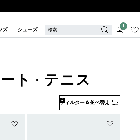
1
ッズ
シューズ
ート · テニス
4
フィルター＆並べ替え
ほしいものリストに追加
ほしいもの