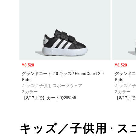
セール価格
¥3,520
セール価格
¥3,520
グランドコート 2.0 キッズ / GrandCourt 2.0
グランドコート 
Kids
Kids
キッズ／子供用 スポーツウェア
キッズ／子
2 カラー
2 カラー
【8/17まで】カートで20%off
【8/17まで
キッズ／子供用 • ス