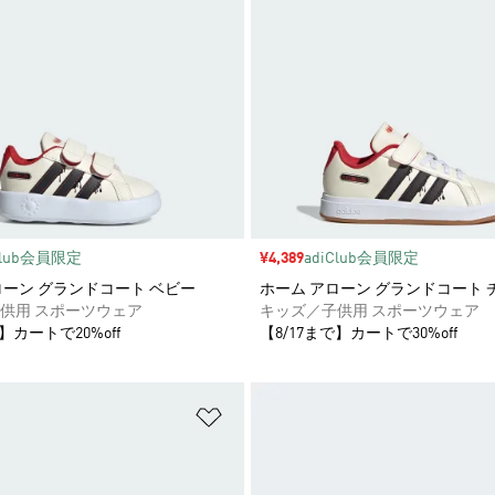
Club会員限定
セール価格
¥4,389
adiClub会員限定
ローン グランドコート ベビー
ホーム アローン グランドコート 
供用 スポーツウェア
キッズ／子供用 スポーツウェア
】カートで20%off
【8/17まで】カートで30%off
ストに追加
ほしいものリストに追加