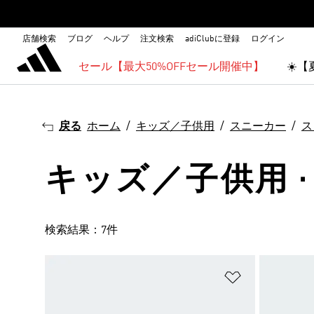
店舗検索
ブログ
ヘルプ
注文検索
adiClubに登録
ログイン
セール【最大50%OFFセール開催中】
☀️
戻る
ホーム
キッズ／子供用
スニーカー
ス
キッズ／子供用 ·
検索結果：7件
ほしいものリ