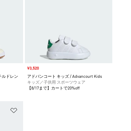
セール価格
¥3,520
チルドレン
アドバンコート キッズ / Advancourt Kids
キッズ／子供用 スポーツウェア
【8/17まで】カートで20%off
ほしいものリストに追加