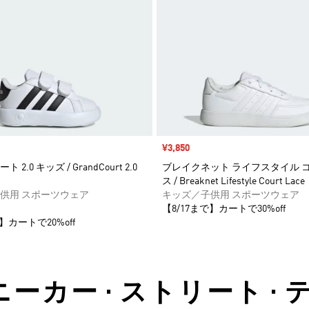
セール価格
¥3,850
2.0 キッズ / GrandCourt 2.0
ブレイクネット ライフスタイル 
ス / Breaknet Lifestyle Court Lace
供用 スポーツウェア
キッズ／子供用 スポーツウェア
【8/17まで】カートで30%off
】カートで20%off
ニーカー • ストリート •