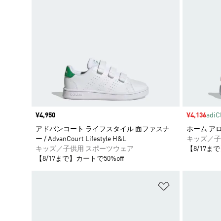
価格
¥4,950
セール価格
¥4,136
adi
アドバンコート ライフスタイル 面ファスナ
ホーム ア
ー / AdvanCourt Lifestyle H&L
キッズ／子
キッズ／子供用 スポーツウェア
【8/17まで
【8/17まで】カートで50%off
ほしいものリ