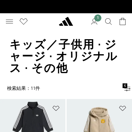
1
キッズ／子供用 · ジ
ャージ · オリジナル
ス · その他
4
検索結果：11件
ほしいものリストに追加
ほ