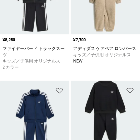
価格
¥8,250
価格
¥7,700
ファイヤーバード トラックスー
アディダス ケアベア ロンパース
ツ
キッズ／子供用 オリジナルス
キッズ／子供用 オリジナルス
NEW
2 カラー
ほしいものリストに追加
ほ