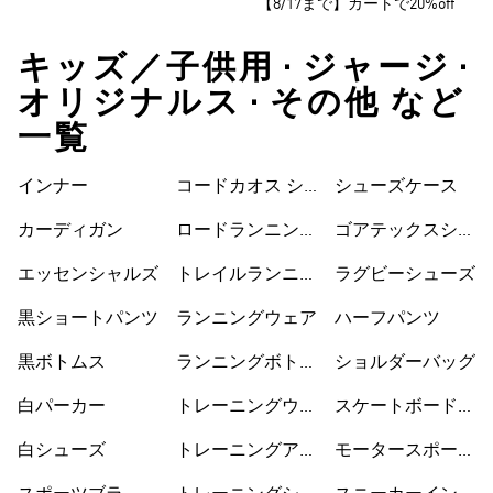
【8/17まで】カートで20%off
キッズ／子供用 • ジャージ •
オリジナルス • その他 など
一覧
インナー
コードカオス シ
シューズケース
ューズ
カーディガン
ロードランニング
ゴアテックスシュ
シューズ
ーズ
エッセンシャルズ
トレイルランニン
ラグビーシューズ
グシューズ
黒ショートパンツ
ランニングウェア
ハーフパンツ
黒ボトムス
ランニングボトム
ショルダーバッグ
ス
白パーカー
トレーニングウェ
スケートボードシ
ア
ューズ
白シューズ
トレーニングアク
モータースポーツ
セサリー
ウェア