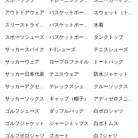
スポーツブラ
トレーニングシュ
スニーカーインソ
ーズ
ックス
アウトドアウェア
バスケットボール
スウェット（トレ
ウェア
ーナー）
スリーストライプ
バスケットボール
水着
ス
シューズ
スポーツシューズ
バスケットボール
タンクトップ
ショートパンツ
サッカースパイク
Y-3シューズ
テニスシューズ
サッカーウェア
ロープロファイル
トートバッグ
サッカー日本代表
テニスウェア
防水ジャケット
サッカーアクセサ
テレックスシュー
クルーソックス
リー
ズ
サッカーソックス
キャップ（帽子）
アディゼロスニー
カー
ゴルフシューズ
ダッフルバッグ
白ポロシャツ
ゴルフジャケット
ジャージトップス
白ボトムス
ゴルフポロシャツ
スカート
白 Tシャツ