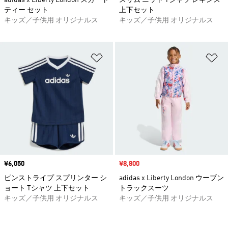
adidas x Liberty London スカート
スリム ニット Tシャツ レギンス
ティー セット
上下セット
キッズ／子供用 オリジナルス
キッズ／子供用 オリジナルス
ほしいものリストに追加
ほ
価格
¥6,050
セール価格
¥8,800
ピンストライプ スプリンター シ
adidas x Liberty London ウーブン
ョート Tシャツ 上下セット
トラックスーツ
キッズ／子供用 オリジナルス
キッズ／子供用 オリジナルス