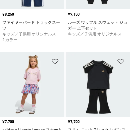
価格
¥8,250
価格
¥7,150
ファイヤーバード トラックスー
ルーズ ワッフル スウェット ジョ
ツ
ガー 上下セット
キッズ／子供用 オリジナルス
キッズ／子供用 オリジナルス
2 カラー
ほしいものリストに追加
ほ
価格
¥7,700
価格
¥7,700