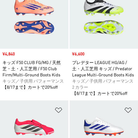
セール価格
¥4,840
セール価格
¥6,600
キッズ F50 CLUB FG/MG / 天然
プレデター LEAGUE HG/AG /
芝・土・人工芝用 / F50 Club
土・人工芝用 キッズ / Predator
Firm/Multi-Ground Boots Kids
League Multi-Ground Boots Kids
キッズ／子供用 パフォーマンス
キッズ／子供用 パフォーマンス
【8/17まで】カートで20%off
2 カラー
【8/17まで】カートで20%off
ほしいものリストに追加
ほ