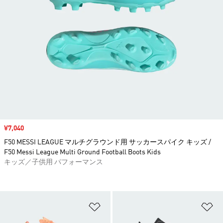
セール価格
¥7,040
F50 MESSI LEAGUE マルチグラウンド用 サッカースパイク キッズ /
F50 Messi League Multi Ground Football Boots Kids
キッズ／子供用 パフォーマンス
ほしいものリストに追加
ほ