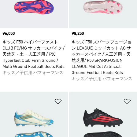
価格
¥6,050
価格
¥8,250
キッズ F50 ハイパーファスト
キッズ F50 スパークフュージョ
CLUB FG/MG サッカースパイク /
ン LEAGUE ミッドカット AG サ
天然芝・土・人工芝用 / F50
ッカースパイク / 人工芝用・天
Hyperfast Club Firm Ground /
然芝用/ F50 SPARKFUSION
Multi Ground Football Boots Kids
LEAGUE Mid Cut Artificial
キッズ／子供用 パフォーマンス
Ground Football Boots Kids
キッズ／子供用 パフォーマンス
ほしいものリストに追加
ほ