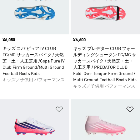
価格
¥6,050
価格
¥6,600
キッズ コパ ピュア IV CLUB
キッズ プレデター CLUB フォー
FG/MG サッカースパイク / 天然
ルディングシュータン FG/MG サ
芝・土・人工芝用 /Copa Pure IV
ッカースパイク / 天然芝・土・
Club Firm Ground/Multi Ground
人工芝用 / PREDATOR CLUB
Football Boots Kids
Fold-Over Tongue Firm Ground /
キッズ／子供用 パフォーマンス
Multi Ground Football Boots Kids
キッズ／子供用 パフォーマンス
ほしいものリストに追加
ほ