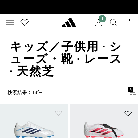
1
キッズ／子供用 · シ
ューズ・靴 · レース
· 天然芝
4
検索結果：18件
ほしいものリストに追加
ほ