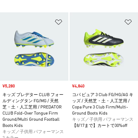
ほしいものリストに追加
ほ
セール価格
¥5,280
セール価格
¥4,840
キッズ プレデター CLUB フォー
コパ ピュア 3 Club FG/HG/AG キ
ルディングタン FG/MG / 天然
ッズ / 天然芝・土・人工芝用 /
芝・土・人工芝用 / PREDATOR
Copa Pure 3 Club Firm/Multi-
CLUB Fold-Over Tongue Firm
Ground Boots Kids
Ground/Multi Ground Football
キッズ／子供用 パフォーマンス
Boots Kids
【8/17まで】カートで30%off
キッズ／子供用 パフォーマンス