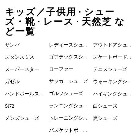
キッズ／子供用 • シュー
ズ・靴 • レース • 天然芝 な
ど一覧
サンバ
レディースシュー
シューズ
アウトドアシュー
ズ
ズ
ゴアテックスシュ
スタンスミス
スケートボードシ
ーズ
ューズ
ローファー
スーパースター
テニスシューズ
サッカーシューズ
ガゼル
ウォーキングシュ
ーズ
ゴルフシューズ
ハンドボールスペ
ハイキングシュー
ツィアル
ズ
ランニングシュー
Sl72
白シューズ
ズ
トレーニングシュ
メンズシューズ
黒シューズ
ーズ
バスケットボール