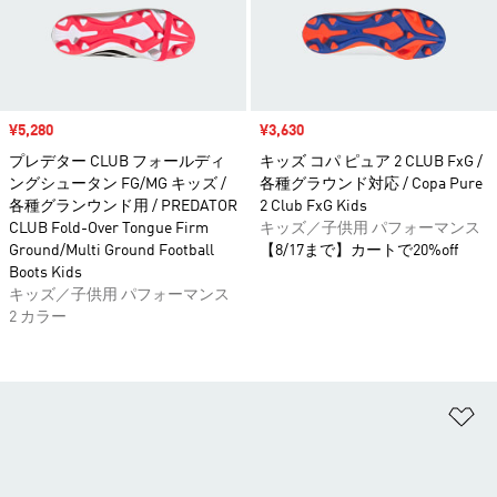
セール価格
¥5,280
セール価格
¥3,630
プレデター CLUB フォールディ
キッズ コパ ピュア 2 CLUB FxG /
ングシュータン FG/MG キッズ /
各種グラウンド対応 / Copa Pure
各種グランウンド用 / PREDATOR
2 Club FxG Kids
CLUB Fold-Over Tongue Firm
キッズ／子供用 パフォーマンス
Ground/Multi Ground Football
【8/17まで】カートで20%off
Boots Kids
キッズ／子供用 パフォーマンス
2 カラー
ほ