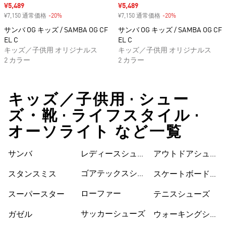
セール価格
¥5,489
セール価格
¥5,489
¥7,150 通常価格
-20%
割引
¥7,150 通常価格
-20%
割引
サンバ OG キッズ / SAMBA OG CF
サンバ OG キッズ / SAMBA OG CF
EL C
EL C
キッズ／子供用 オリジナルス
キッズ／子供用 オリジナルス
2 カラー
2 カラー
キッズ／子供用 • シュー
ズ・靴 • ライフスタイル •
オーソライト など一覧
サンバ
レディースシュー
シューズ
アウトドアシュー
ズ
ズ
ゴアテックスシュ
スタンスミス
スケートボードシ
ーズ
ューズ
ローファー
スーパースター
テニスシューズ
サッカーシューズ
ガゼル
ウォーキングシュ