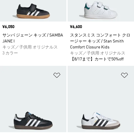
価格
¥6,050
価格
¥6,600
サンバ ジェーン キッズ / SAMBA
スタンスミス コンフォート クロ
JANE I
ージャー キッズ / Stan Smith
キッズ／子供用 オリジナルス
Comfort Closure Kids
3 カラー
キッズ／子供用 オリジナルス
【8/17まで】カートで50%off
ほしいものリストに追加
ほ