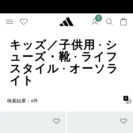
1
キッズ／子供用 · シ
ューズ・靴 · ライフ
スタイル · オーソラ
イト
4
検索結果：6件
ほしいものリストに追加
ほ