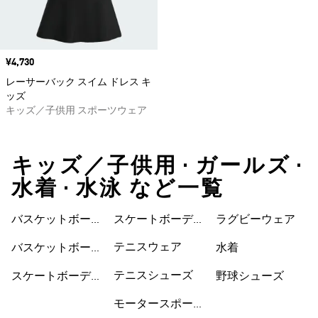
価格
¥4,730
レーサーバック スイム ドレス キ
ッズ
キッズ／子供用 スポーツウェア
キッズ／子供用 • ガールズ •
水着 • 水泳 など一覧
バスケットボール
スケートボーディ
ウェア
ラグビーウェア
ウェア
ングシューズ
テニスウェア
バスケットボール
水着
シューズ
テニスシューズ
スケートボーディ
野球シューズ
ングウェア
モータースポーツ