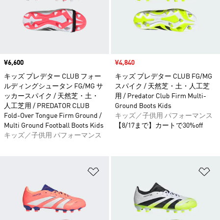
価格
¥6,600
セール価格
¥4,840
キッズ プレデター CLUB フォー
キッズ プレデター CLUB FG/MG
ルディングシュータン FG/MG サ
スパイク / 天然芝・土・人工芝
ッカースパイク / 天然芝・土・
用 / Predator Club Firm Multi-
人工芝用 / PREDATOR CLUB
Ground Boots Kids
Fold-Over Tongue Firm Ground /
キッズ／子供用 パフォーマンス
Multi Ground Football Boots Kids
【8/17まで】カートで30%off
キッズ／子供用 パフォーマンス
ほしいものリストに追加
ほ