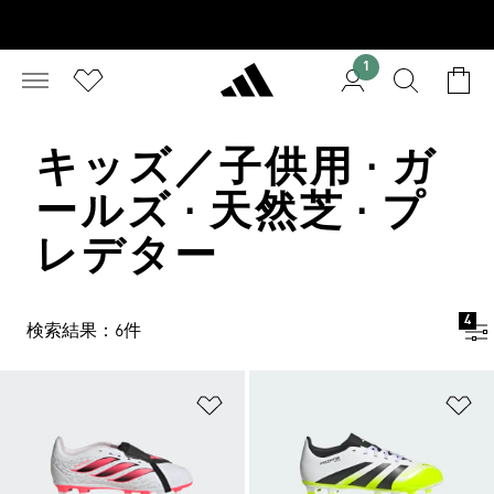
1
キッズ／子供用 · ガ
ールズ · 天然芝 · プ
レデター
4
検索結果：6件
ほしいものリストに追加
ほ