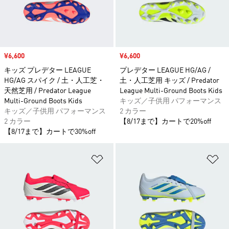
セール価格
¥6,600
セール価格
¥6,600
キッズ プレデター LEAGUE
プレデター LEAGUE HG/AG /
HG/AG スパイク / 土・人工芝・
土・人工芝用 キッズ / Predator
天然芝用 / Predator League
League Multi-Ground Boots Kids
Multi-Ground Boots Kids
キッズ／子供用 パフォーマンス
キッズ／子供用 パフォーマンス
2 カラー
2 カラー
【8/17まで】カートで20%off
【8/17まで】カートで30%off
ほしいものリストに追加
ほ