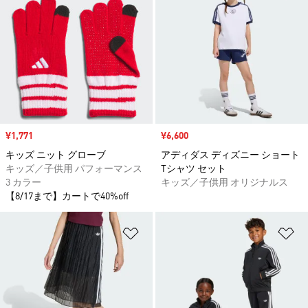
セール価格
¥1,771
セール価格
¥6,600
キッズ ニット グローブ
アディダス ディズニー ショート
キッズ／子供用 パフォーマンス
Tシャツ セット
3 カラー
キッズ／子供用 オリジナルス
【8/17まで】カートで40%off
ほしいものリストに追加
ほ