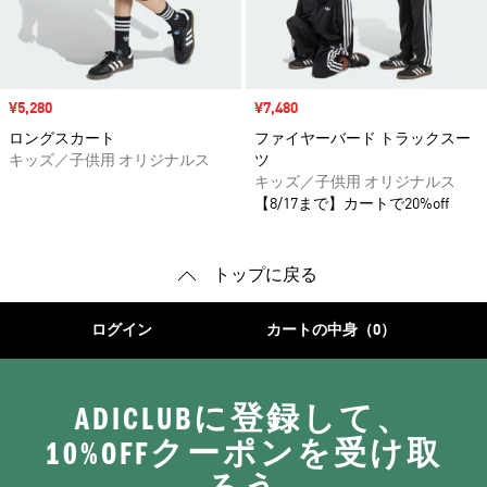
セール価格
¥5,280
セール価格
¥7,480
ロングスカート
ファイヤーバード トラックスー
キッズ／子供用 オリジナルス
ツ
キッズ／子供用 オリジナルス
【8/17まで】カートで20%off
トップに戻る
ログイン
カートの中身（0）
ADICLUBに登録して、
10%OFFクーポンを受け取