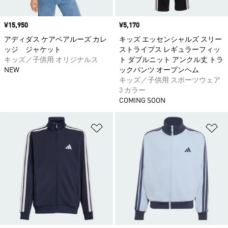
価格
¥15,950
価格
¥5,170
アディダス ケアベアルーズ カレ
キッズ エッセンシャルズ スリー
ッジ ジャケット
ストライプス レギュラーフィッ
キッズ／子供用 オリジナルス
ト ダブルニット アンクル丈 トラ
NEW
ックパンツ オープンヘム
キッズ／子供用 スポーツウェア
3 カラー
COMING SOON
ほしいものリストに追加
ほ