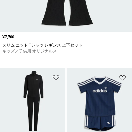
価格
¥7,700
スリム ニット Tシャツ レギンス 上下セット
キッズ／子供用 オリジナルス
ほしいものリストに追加
ほ