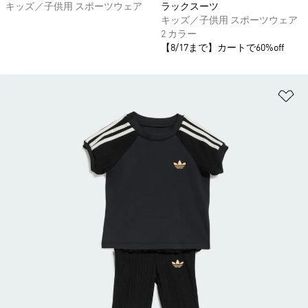
キッズ／子供用 スポーツウェア
ラックスーツ
キッズ／子供用 スポーツウェア
2 カラー
【8/17まで】カートで60%off
ほ