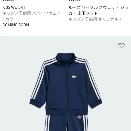
K 3S WU JKT
ルーズ ワッフル スウェット ジョ
キッズ／子供用 スポーツウェア
ガー 上下セット
3 カラー
キッズ／子供用 オリジナルス
COMING SOON
ほ