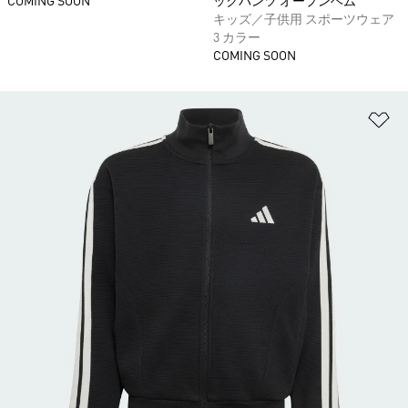
COMING SOON
ックパンツ オープンヘム
キッズ／子供用 スポーツウェア
3 カラー
COMING SOON
ほ