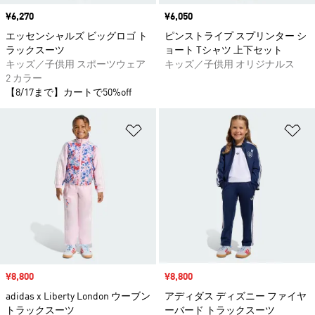
価格
¥6,270
価格
¥6,050
エッセンシャルズ ビッグロゴ ト
ピンストライプ スプリンター シ
ラックスーツ
ョート Tシャツ 上下セット
キッズ／子供用 スポーツウェア
キッズ／子供用 オリジナルス
2 カラー
【8/17まで】カートで50%off
ほしいものリストに追加
ほ
セール価格
¥8,800
セール価格
¥8,800
adidas x Liberty London ウーブン
アディダス ディズニー ファイヤ
トラックスーツ
ーバード トラックスーツ