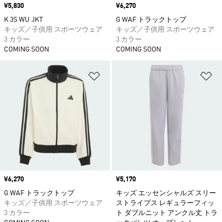
価格
¥5,830
価格
¥6,270
K 3S WU JKT
G WAF トラックトップ
キッズ／子供用 スポーツウェア
キッズ／子供用 スポーツウェア
3 カラー
3 カラー
COMING SOON
COMING SOON
ほしいものリストに追加
ほ
価格
¥6,270
価格
¥5,170
G WAF トラックトップ
キッズ エッセンシャルズ スリー
キッズ／子供用 スポーツウェア
ストライプス レギュラーフィッ
3 カラー
ト ダブルニット アンクル丈 トラ