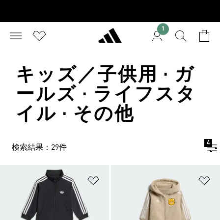
1
キッズ／子供用 · ガ
ールズ · ライフスタ
イル · その他
4
検索結果：29件
ほしいものリストに追加
ほ