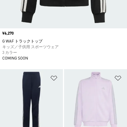
価格
¥6,270
G WAF トラックトップ
キッズ／子供用 スポーツウェア
3 カラー
COMING SOON
ほしいものリストに追加
ほ