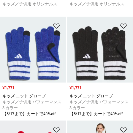
キッズ／子供用 オリジナルス
キッズ／子供用 オリジナルス
ほしいものリストに追加
ほ
セール価格
¥1,771
セール価格
¥1,771
キッズ ニット グローブ
キッズ ニット グローブ
キッズ／子供用 パフォーマンス
キッズ／子供用 パフォーマンス
3 カラー
3 カラー
【8/17まで】カートで40%off
【8/17まで】カートで40%off
ほしいものリストに追加
ほ