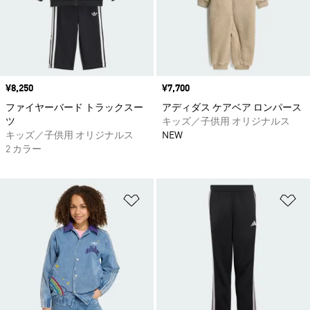
価格
¥8,250
価格
¥7,700
ファイヤーバード トラックスー
アディダス ケアベア ロンパース
ツ
キッズ／子供用 オリジナルス
キッズ／子供用 オリジナルス
NEW
2 カラー
ほしいものリストに追加
ほ