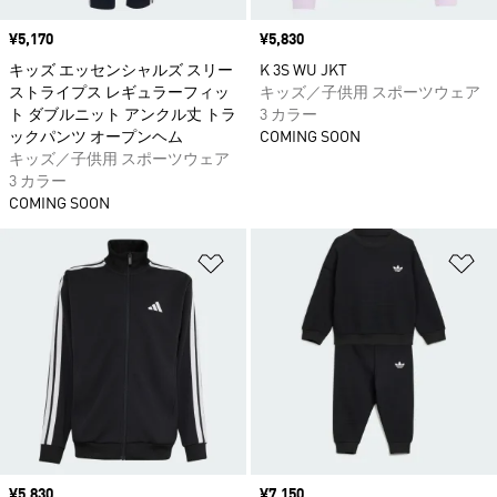
価格
¥5,170
価格
¥5,830
キッズ エッセンシャルズ スリー
K 3S WU JKT
ストライプス レギュラーフィッ
キッズ／子供用 スポーツウェア
ト ダブルニット アンクル丈 トラ
3 カラー
ックパンツ オープンヘム
COMING SOON
キッズ／子供用 スポーツウェア
3 カラー
COMING SOON
ほしいものリストに追加
ほ
価格
¥5,830
価格
¥7,150