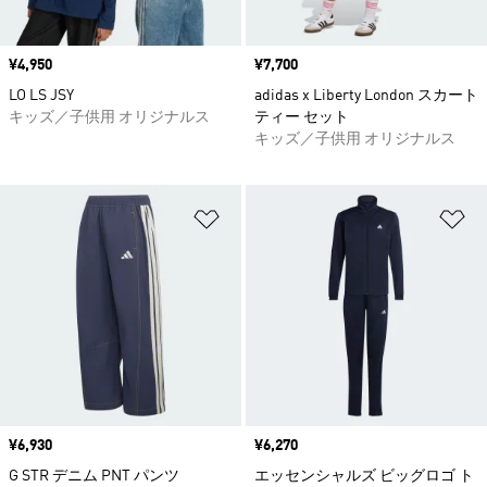
価格
¥4,950
価格
¥7,700
LO LS JSY
adidas x Liberty London スカート
キッズ／子供用 オリジナルス
ティー セット
キッズ／子供用 オリジナルス
ほしいものリストに追加
ほ
価格
¥6,930
価格
¥6,270
G STR デニム PNT パンツ
エッセンシャルズ ビッグロゴ ト