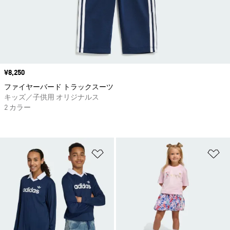
価格
¥8,250
ファイヤーバード トラックスーツ
キッズ／子供用 オリジナルス
2 カラー
ほしいものリストに追加
ほ