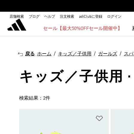
店舗検索
ブログ
ヘルプ
注文検索
adiClubに登録
ログイン
セール【最大50%OFFセール開催中】
戻る
ホーム
キッズ／子供用
ガールズ
スパ
キッズ／子供用 · 
検索結果：2件
ほしいものリ